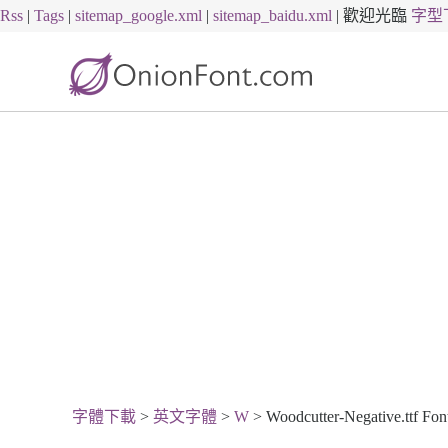
Rss
|
Tags
|
sitemap_google.xml
|
sitemap_baidu.xml
|
歡迎光臨
字型
字體下載
>
英文字體
>
W
> Woodcutter-Negative.ttf Fo