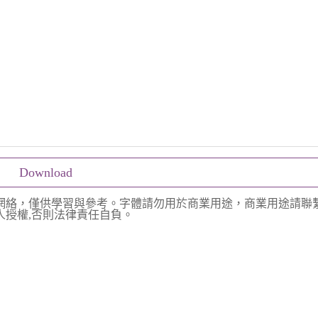
Download
網絡，僅供學習與參考。字體請勿用於商業用途，商業用途請聯
授權,否則法律責任自負。