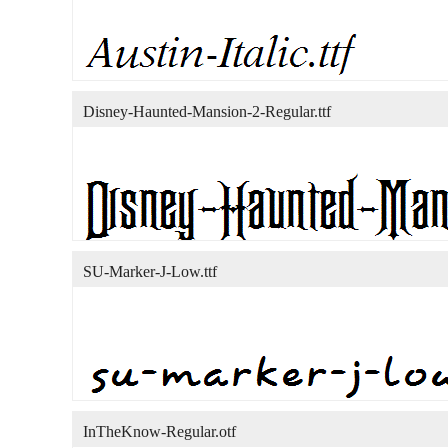
Disney-Haunted-Mansion-2-Regular.ttf
SU-Marker-J-Low.ttf
InTheKnow-Regular.otf