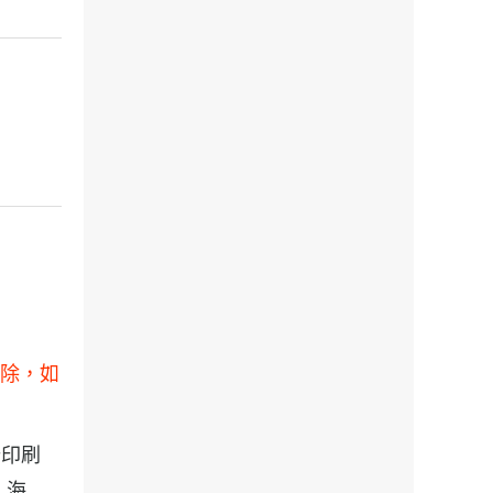
刪除，如
設計印刷
, 海