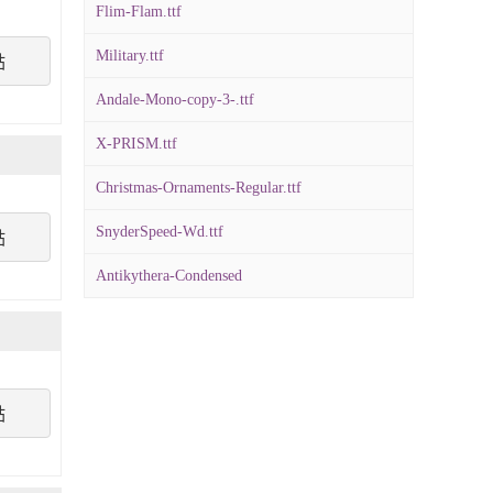
Flim-Flam.ttf
Military.ttf
點
Andale-Mono-copy-3-.ttf
X-PRISM.ttf
Christmas-Ornaments-Regular.ttf
SnyderSpeed-Wd.ttf
點
Antikythera-Condensed
點