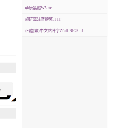
華康黑體W5.ttc
超研澤注音體繁.TTF
正體(繁)中文點陣字Zfull-BIG5.ttf
點