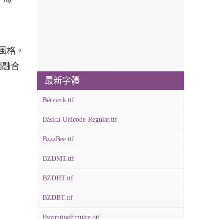
特的風格，
個融合
最新字體
Bérzierk.ttf
Básica-Unicode-Regular.ttf
BzzzBee.ttf
BZDMT.ttf
BZDHT.ttf
BZDBT.ttf
ByzantineEmpire.otf