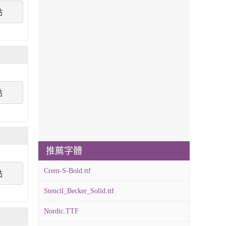
點
點
推薦字體
Crem-S-Bold.ttf
點
Stencil_Becker_Solid.ttf
Nordic.TTF