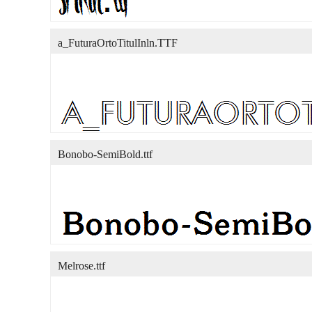
a_FuturaOrtoTitulInln.TTF
Bonobo-SemiBold.ttf
Melrose.ttf