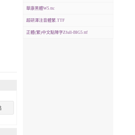
華康黑體W5.ttc
超研澤注音體繁.TTF
正體(繁)中文點陣字Zfull-BIG5.ttf
點