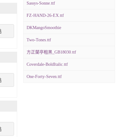
Sassys-Sonne.ttf
FZ-HAND-26-EX.ttf
DKMangoSmoothie
點
Two-Tones.ttf
方正蘭亭粗黑_GB18030.ttf
Coverdale-BoldItalic.ttf
One-Forty-Seven.ttf
點
點