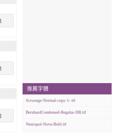
點
點
推薦字體
Scroonge-Normal-copy-1-.ttf
BernhardCondensed-Regular-DB.ttf
點
Neuropol-Nova-Bold.ttf