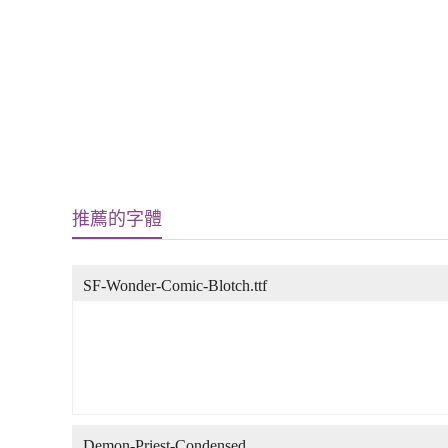
推薦的字體
SF-Wonder-Comic-Blotch.ttf
Demon-Priest-Condensed