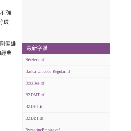
f具有強
等環
折剛健雄
最新字體
和經典
Bérzierk.ttf
Básica-Unicode-Regular.ttf
BzzzBee.ttf
BZDMT.ttf
BZDHT.ttf
BZDBT.ttf
ByzantineEmpire.otf