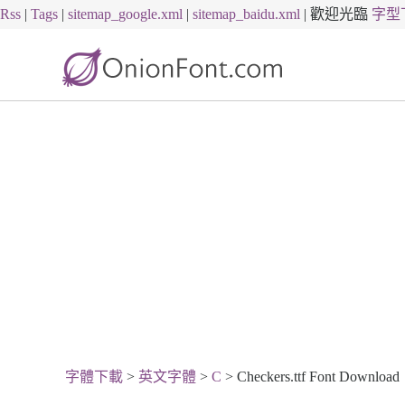
Rss
|
Tags
|
sitemap_google.xml
|
sitemap_baidu.xml
|
歡迎光臨
字型
字體下載
>
英文字體
>
C
> Checkers.ttf Font Download