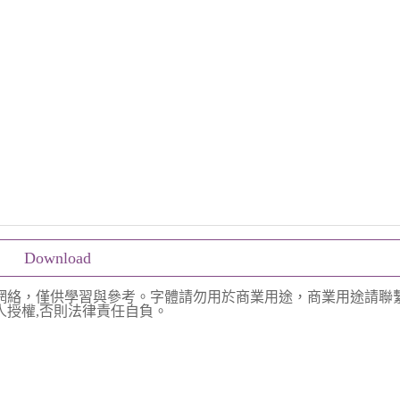
Download
網絡，僅供學習與參考。字體請勿用於商業用途，商業用途請聯
授權,否則法律責任自負。