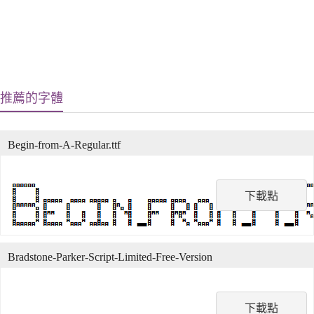
推薦的字體
Begin-from-A-Regular.ttf
下載點
Bradstone-Parker-Script-Limited-Free-Version
下載點