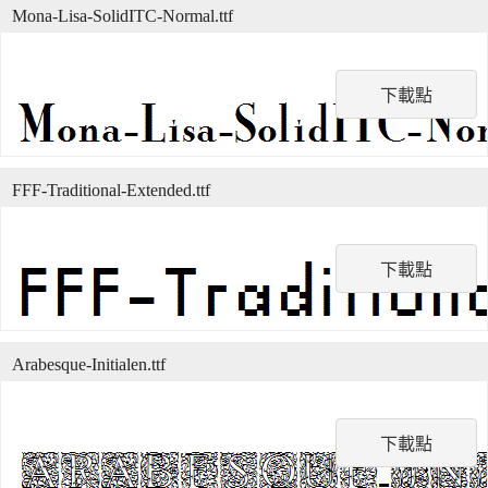
Mona-Lisa-SolidITC-Normal.ttf
下載點
FFF-Traditional-Extended.ttf
下載點
Arabesque-Initialen.ttf
下載點