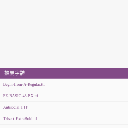
推薦字體
Begin-from-A-Regular.ttf
FZ-BASIC-43-EX.ttf
Antisocial.TTF
Trisect-ExtraBold.ttf