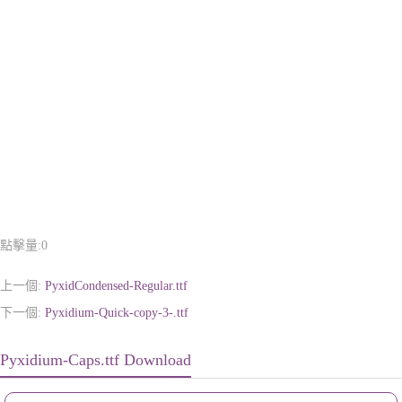
點擊量:
0
上一個:
PyxidCondensed-Regular.ttf
下一個:
Pyxidium-Quick-copy-3-.ttf
Pyxidium-Caps.ttf Download