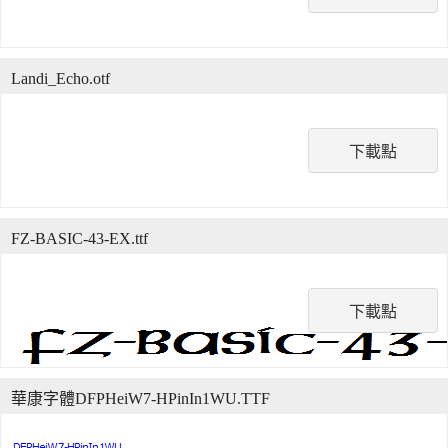
Landi_Echo.otf
下載點
FZ-BASIC-43-EX.ttf
下載點
華康字體DFPHeiW7-HPinIn1WU.TTF