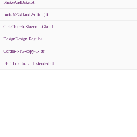
ShakeAndBake.otf
fonts 99%HandWritting.ttf
Old-Church-Slavonic-Gla.ttf
DesignDesign-Regular
Cordia-New-copy-1-.ttf
FFF-Traditional-Extended.ttf