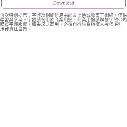
Download
再次特別提示：字體及相關信息由網友上傳或收集于網絡，僅供
學習與參考。字體請勿用於商業用途，商業用途請聯繫字體公司
購買字體版權，如果您要商用，必須自行聯系版權人授權,否則
法律責任自負。