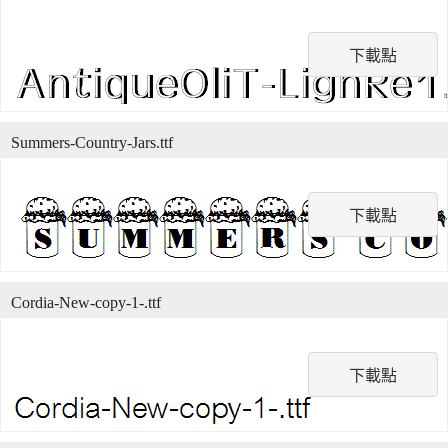
下載點
Summers-Country-Jars.ttf
下載點
Cordia-New-copy-1-.ttf
下載點