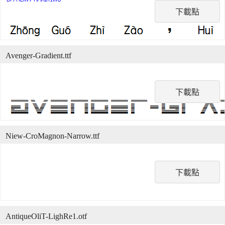
下載點
Avenger-Gradient.ttf
下載點
Niew-CroMagnon-Narrow.ttf
下載點
AntiqueOliT-LighRe1.otf