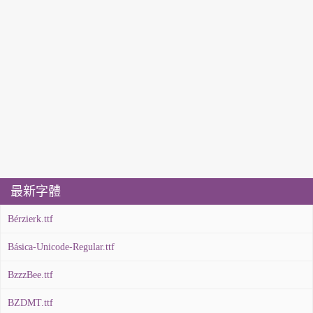
最新字體
Bérzierk.ttf
Básica-Unicode-Regular.ttf
BzzzBee.ttf
BZDMT.ttf