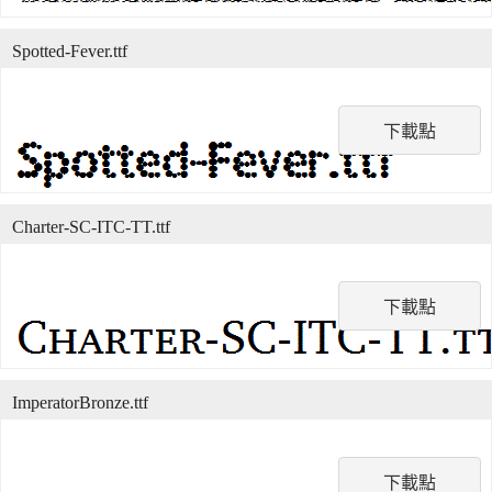
Spotted-Fever.ttf
下載點
Charter-SC-ITC-TT.ttf
下載點
ImperatorBronze.ttf
下載點