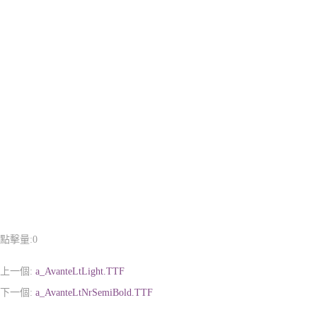
點擊量:
0
上一個:
a_AvanteLtLight.TTF
下一個:
a_AvanteLtNrSemiBold.TTF