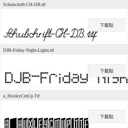
Schulschrift-CH-DB.ttf
下載點
DJB-Friday-Night-Lights.ttf
下載點
a_HuxleyCmUp.Ttf
下載點