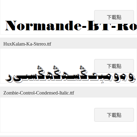
下載點
HuxKalam-Ka-Stereo.ttf
下載點
Zombie-Control-Condensed-Italic.ttf
下載點