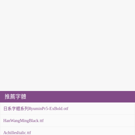
推薦字體
日系字體系列RyuminPr5-ExBold.otf
HanWangMingBlack.ttf
AchillesItalic.ttf