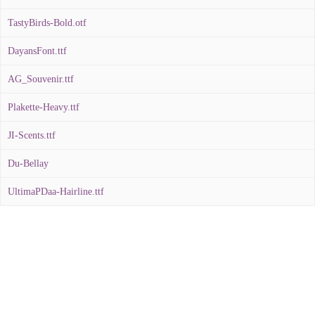
TastyBirds-Bold.otf
DayansFont.ttf
AG_Souvenir.ttf
Plakette-Heavy.ttf
JI-Scents.ttf
Du-Bellay
UltimaPDaa-Hairline.ttf