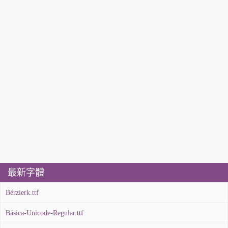
最新字體
Bérzierk.ttf
Básica-Unicode-Regular.ttf