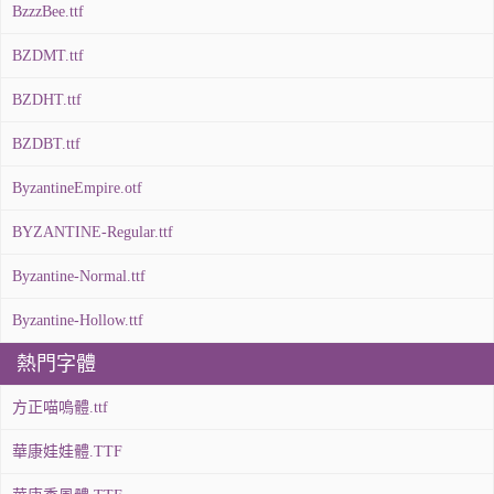
BzzzBee.ttf
BZDMT.ttf
BZDHT.ttf
BZDBT.ttf
ByzantineEmpire.otf
BYZANTINE-Regular.ttf
Byzantine-Normal.ttf
Byzantine-Hollow.ttf
熱門字體
方正喵嗚體.ttf
華康娃娃體.TTF