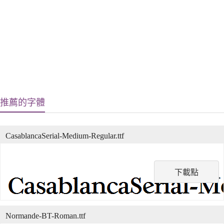
推薦的字體
CasablancaSerial-Medium-Regular.ttf
下載點
Normande-BT-Roman.ttf