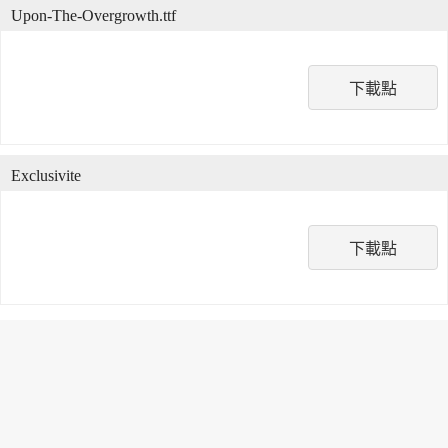
Upon-The-Overgrowth.ttf
下載點
Exclusivite
下載點