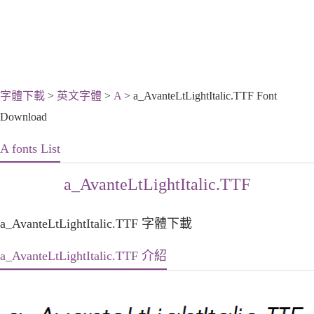
字體下載
>
英文字體
>
A
> a_AvanteLtLightItalic.TTF Font
Download
A fonts List
a_AvanteLtLightItalic.TTF
a_AvanteLtLightItalic.TTF 字體下載
a_AvanteLtLightItalic.TTF 介紹