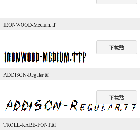
IRONWOOD-Medium.ttf
下載點
ADDISON-Regular.ttf
下載點
TROLL-KABB-FONT.ttf