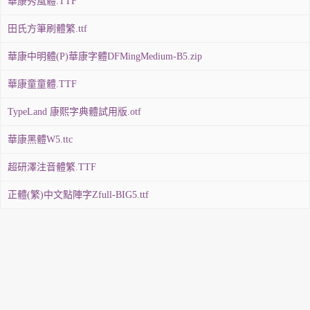
華康秀風體.TTF
田氏方筆刷體繁.ttf
華康中明體(P)華康字體DFMingMedium-B5.zip
華康童童體.TTF
TypeLand 康熙字典體試用版.otf
華康黑體W5.ttc
超研澤注音體繁.TTF
正體(繁)中文點陣字Zfull-BIG5.ttf