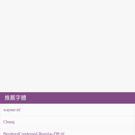
推薦字體
wayner.ttf
Chunq
BernhardCondensed-Regular-DB.ttf