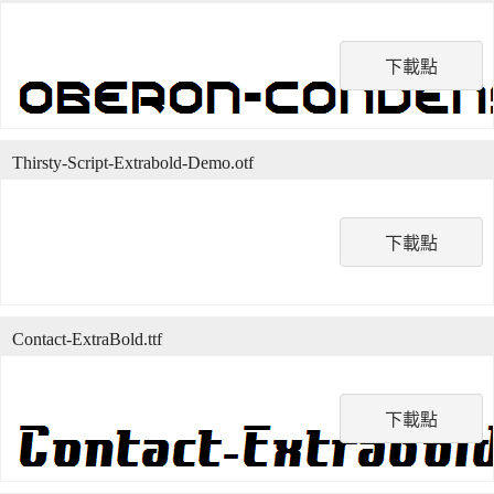
下載點
Thirsty-Script-Extrabold-Demo.otf
下載點
Contact-ExtraBold.ttf
下載點