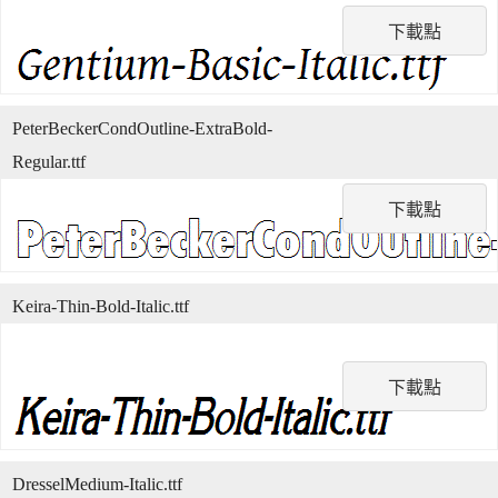
下載點
PeterBeckerCondOutline-ExtraBold-
Regular.ttf
下載點
Keira-Thin-Bold-Italic.ttf
下載點
DresselMedium-Italic.ttf