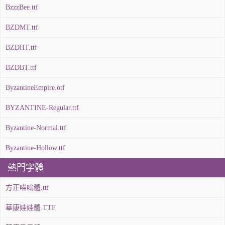
BzzzBee.ttf
BZDMT.ttf
BZDHT.ttf
BZDBT.ttf
ByzantineEmpire.otf
BYZANTINE-Regular.ttf
Byzantine-Normal.ttf
Byzantine-Hollow.ttf
熱門字體
方正喵嗚體.ttf
華康娃娃體.TTF