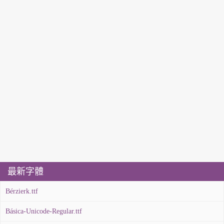
最新字體
Bérzierk.ttf
Básica-Unicode-Regular.ttf