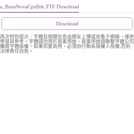
a_BosaNovaCpsBrk.TTF Download
Download
再次特別提示：字體及相關信息由網友上傳或收集于網絡，僅供
學習與參考。字體請勿用於商業用途，商業用途請聯繫字體公司
購買字體版權，如果您要商用，必須自行聯系版權人授權,否則
法律責任自負。