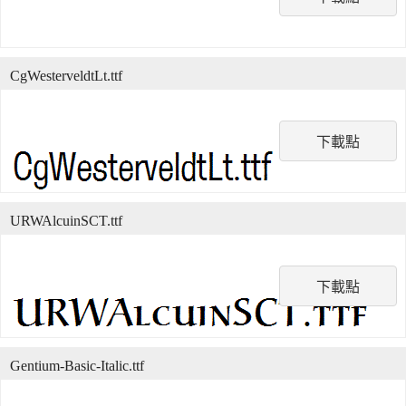
CgWesterveldtLt.ttf
下載點
URWAlcuinSCT.ttf
下載點
Gentium-Basic-Italic.ttf