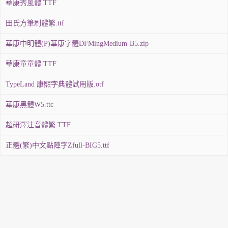
華康秀風體.TTF
田氏方筆刷體繁.ttf
華康中明體(P)華康字體DFMingMedium-B5.zip
華康童童體.TTF
TypeLand 康熙字典體試用版.otf
華康黑體W5.ttc
超研澤注音體繁.TTF
正體(繁)中文點陣字Zfull-BIG5.ttf