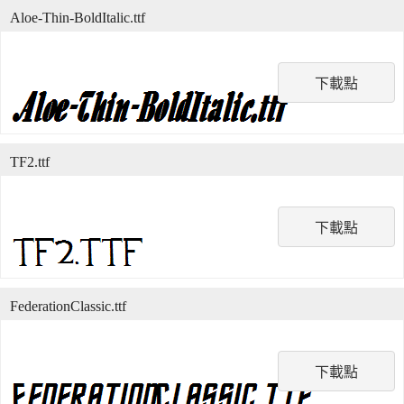
Aloe-Thin-BoldItalic.ttf
下載點
TF2.ttf
下載點
FederationClassic.ttf
下載點