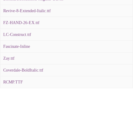
Revive-8-Extended-Italic.ttf
FZ-HAND-26-EX.ttf
LC-Construct.ttf
Fascinate-Inline
Zay.ttf
Coverdale-BoldItalic.ttf
RCMP.TTF