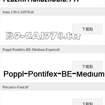
fonts 139-CAI978.ttf
下載點
Poppl-Pontifex-BE-Medium-Expert.ttf
下載點
Percance-Fatal.ttf
下載點