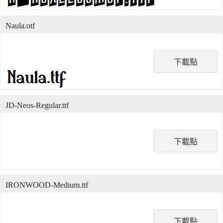
Naula.otf
下載點
JD-Neos-Regular.ttf
下載點
IRONWOOD-Medium.ttf
下載點