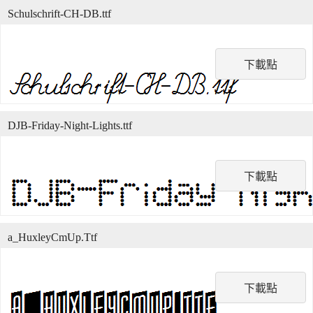
Schulschrift-CH-DB.ttf
下載點
DJB-Friday-Night-Lights.ttf
下載點
a_HuxleyCmUp.Ttf
下載點