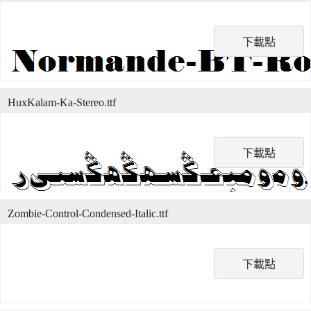
下載點
HuxKalam-Ka-Stereo.ttf
下載點
Zombie-Control-Condensed-Italic.ttf
下載點