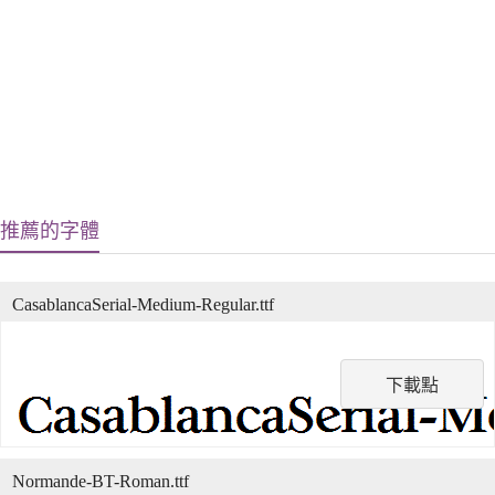
推薦的字體
CasablancaSerial-Medium-Regular.ttf
下載點
Normande-BT-Roman.ttf