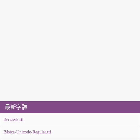
最新字體
Bérzierk.ttf
Básica-Unicode-Regular.ttf