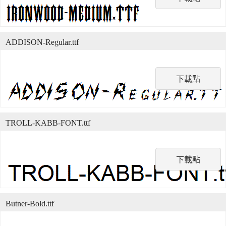
ADDISON-Regular.ttf
下載點
TROLL-KABB-FONT.ttf
下載點
Butner-Bold.ttf