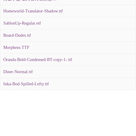
Homeworld-Translator-Shadow.ttf
SablonUp-Regular.otf
Board-Dudes.ttf
Morpheus.TTF
Oranda-Bold-Condensed-BT-copy-1-.ttf
Diner-Normal.ttf
Inka-Bod-Spilled-Lefty.ttf