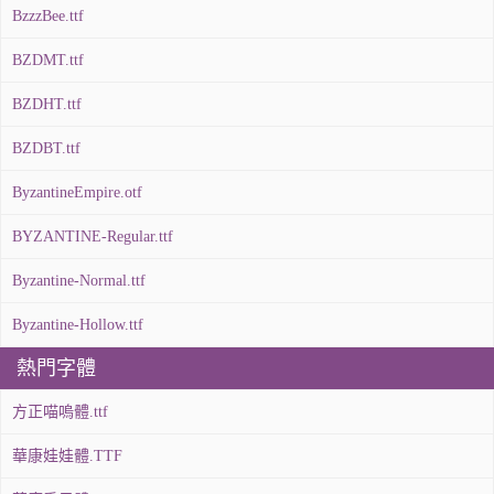
BzzzBee.ttf
BZDMT.ttf
BZDHT.ttf
BZDBT.ttf
ByzantineEmpire.otf
BYZANTINE-Regular.ttf
Byzantine-Normal.ttf
Byzantine-Hollow.ttf
熱門字體
方正喵嗚體.ttf
華康娃娃體.TTF