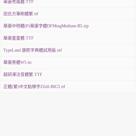
華康秀風體.TTF
田氏方筆刷體繁.ttf
華康中明體(P)華康字體DFMingMedium-B5.zip
華康童童體.TTF
TypeLand 康熙字典體試用版.otf
華康黑體W5.ttc
超研澤注音體繁.TTF
正體(繁)中文點陣字Zfull-BIG5.ttf