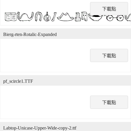
下載點
Bierg-rten-Rotalic-Expanded
下載點
pf_scircle1.TTF
下載點
Labtop-Unicase-Upper-Wide-copy-2.ttf