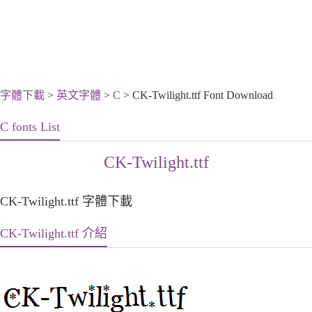
字體下載
>
英文字體
>
C
> CK-Twilight.ttf Font Download
C fonts List
CK-Twilight.ttf
CK-Twilight.ttf 字體下載
CK-Twilight.ttf 介紹