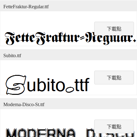
FetteFraktur-Regular.ttf
下載點
Subito.ttf
下載點
Moderna-Disco-St.ttf
下載點