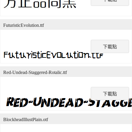
FuturisticEvolution.ttf
下載點
Red-Undead-Staggered-Rotalic.ttf
下載點
BlockheadIllustPlain.otf