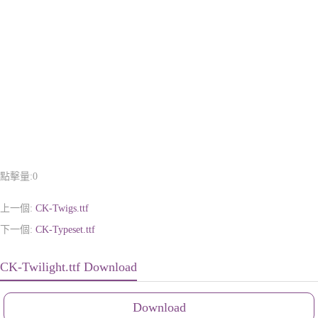
點擊量:
0
上一個:
CK-Twigs.ttf
下一個:
CK-Typeset.ttf
CK-Twilight.ttf Download
Download