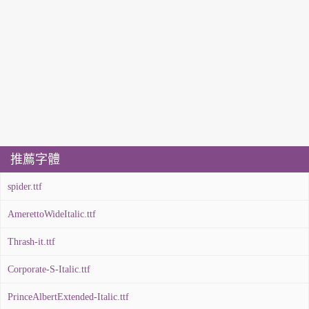
推薦字體
spider.ttf
AmerettoWideItalic.ttf
Thrash-it.ttf
Corporate-S-Italic.ttf
PrinceAlbertExtended-Italic.ttf