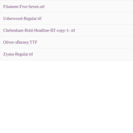
Filament-Five-Seven.otf
Usherwood-Regular.ttf
Cheltenham-Bold-Headline-BT-copy-1-.ttf
Oliver-sBarney.TTF
Zyana-Regular.ttf