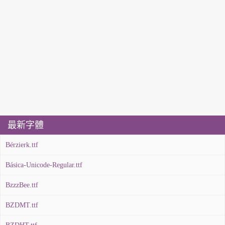
最新字體
Bérzierk.ttf
Básica-Unicode-Regular.ttf
BzzzBee.ttf
BZDMT.ttf