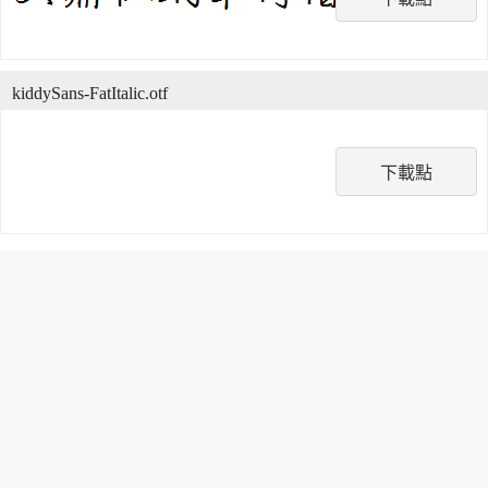
kiddySans-FatItalic.otf
下載點