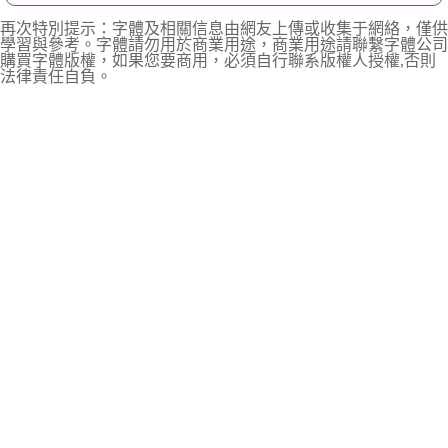
再次特別提示：字體及相關信息由網友上傳或收集于網絡，僅供
學習與參考。字體請勿用於商業用途，商業用途請聯繫字體公司
購買字體版權，如果您要商用，必須自行聯系版權人授權,否則
法律責任自負。