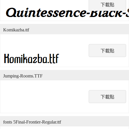
下載點
Komikazba.ttf
下載點
Jumping-Rooms.TTF
下載點
fonts 5Final-Frontier-Regular.ttf