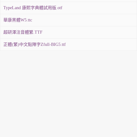
TypeLand 康熙字典體試用版.otf
華康黑體W5.ttc
超研澤注音體繁.TTF
正體(繁)中文點陣字Zfull-BIG5.ttf