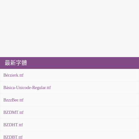
最新字體
Bérzierk.ttf
Básica-Unicode-Regular.ttf
BzzzBee.ttf
BZDMT.ttf
BZDHT.ttf
BZDBT.ttf