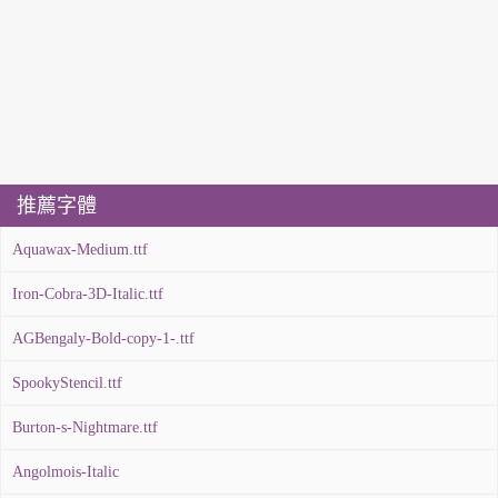
推薦字體
Aquawax-Medium.ttf
Iron-Cobra-3D-Italic.ttf
AGBengaly-Bold-copy-1-.ttf
SpookyStencil.ttf
Burton-s-Nightmare.ttf
Angolmois-Italic