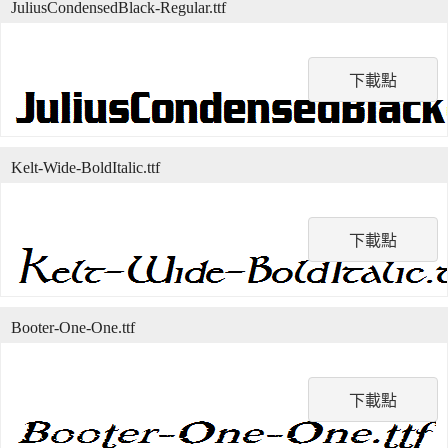
JuliusCondensedBlack-Regular.ttf
下載點
Kelt-Wide-BoldItalic.ttf
下載點
Booter-One-One.ttf
下載點