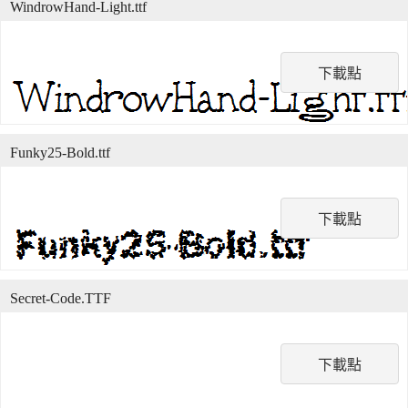
WindrowHand-Light.ttf
下載點
Funky25-Bold.ttf
下載點
Secret-Code.TTF
下載點