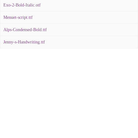
Exo-2-Bold-Italic.otf
Menuet-script.ttf
Alps-Condensed-Bold.ttf
Jenny-s-Handwriting.ttf