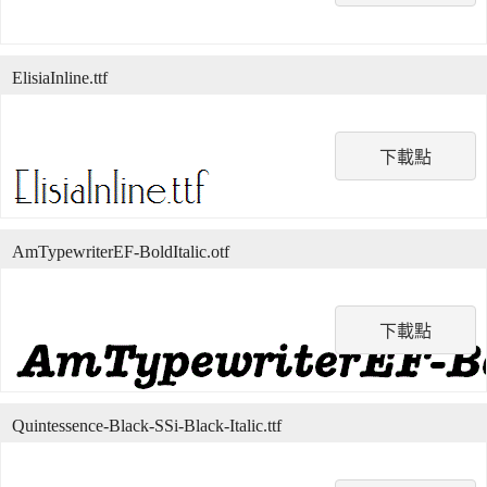
ElisiaInline.ttf
下載點
AmTypewriterEF-BoldItalic.otf
下載點
Quintessence-Black-SSi-Black-Italic.ttf