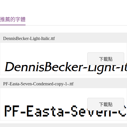
推薦的字體
DennisBecker-Light-Italic.ttf
下載點
PF-Easta-Seven-Condensed-copy-1-.ttf
下載點