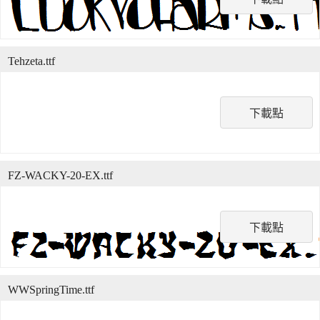
Tehzeta.ttf
下載點
FZ-WACKY-20-EX.ttf
下載點
WWSpringTime.ttf