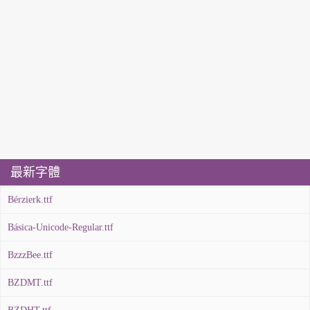
最新字體
Bérzierk.ttf
Básica-Unicode-Regular.ttf
BzzzBee.ttf
BZDMT.ttf