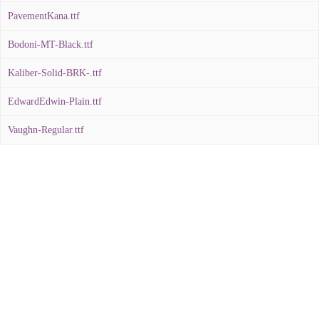
PavementKana.ttf
Bodoni-MT-Black.ttf
Kaliber-Solid-BRK-.ttf
EdwardEdwin-Plain.ttf
Vaughn-Regular.ttf