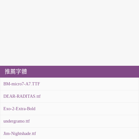
推薦字體
BM-micro7-A7.TTF
DEAR-RADITAS.ttf
Exo-2-Extra-Bold
undergramo.ttf
Jim-Nightshade.ttf