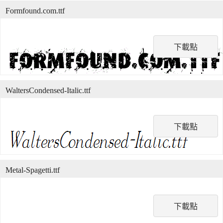
Formfound.com.ttf
下載點
WaltersCondensed-Italic.ttf
下載點
Metal-Spagetti.ttf
下載點