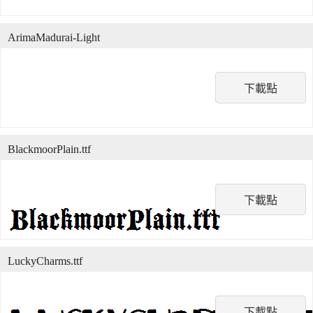
ArimaMadurai-Light
下載點
BlackmoorPlain.ttf
下載點
LuckyCharms.ttf
下載點