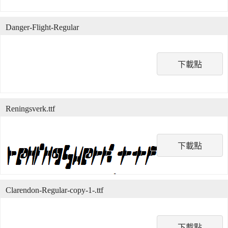
Danger-Flight-Regular
下載點
Reningsverk.ttf
下載點
Clarendon-Regular-copy-1-.ttf
下載點