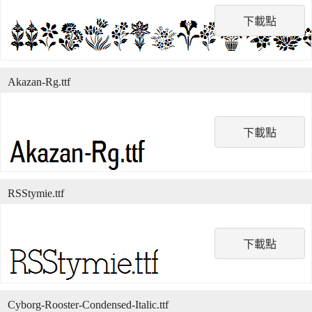
下載點
Akazan-Rg.ttf
下載點
RSStymie.ttf
下載點
Cyborg-Rooster-Condensed-Italic.ttf