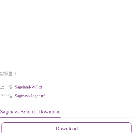
點擊量:
0
上一個:
Sageland-WF.ttf
下一個:
Saginaw-Light.ttf
Saginaw-Bold.ttf Download
Download