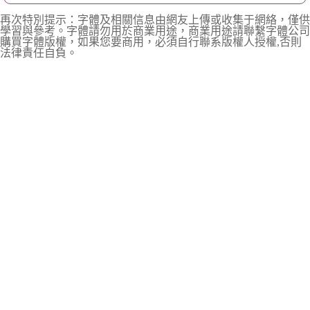
再次特別提示：字體及相關信息由網友上傳或收集于網絡，僅供
學習與參考。字體請勿用於商業用途，商業用途請聯繫字體公司
購買字體版權，如果您要商用，必須自行聯系版權人授權,否則
法律責任自負。