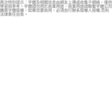
再次特別提示：字體及相關信息由網友上傳或收集于網絡，僅供
學習與參考。字體請勿用於商業用途，商業用途請聯繫字體公司
購買字體版權，如果您要商用，必須自行聯系版權人授權,否則
法律責任自負。