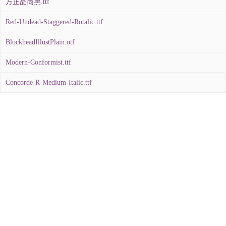
方正品尚黑.ttf
Red-Undead-Staggered-Rotalic.ttf
BlockheadIllustPlain.otf
Modern-Conformist.ttf
Concorde-R-Medium-Italic.ttf