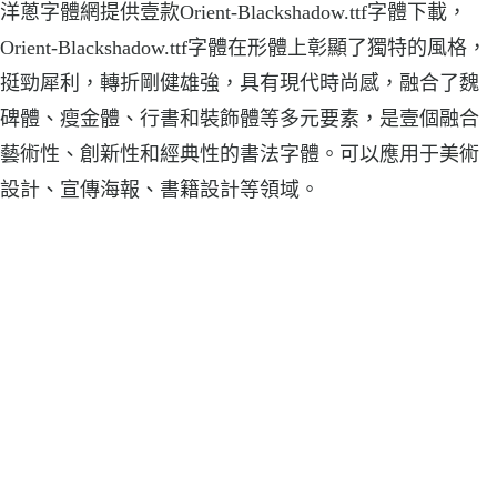
洋蔥字體網提供壹款Orient-Blackshadow.ttf字體下載，
Orient-Blackshadow.ttf字體在形體上彰顯了獨特的風格，
挺勁犀利，轉折剛健雄強，具有現代時尚感，融合了魏
碑體、瘦金體、行書和裝飾體等多元要素，是壹個融合
藝術性、創新性和經典性的書法字體。可以應用于美術
設計、宣傳海報、書籍設計等領域。