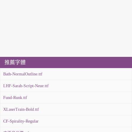
推薦字體
Bath-NormalOutline.ttf
LHF-Sarah-Script-Neue.ttf
Fund-Runk.ttf
XLaserTrain-Bold.ttf
CF-Spirality-Regular