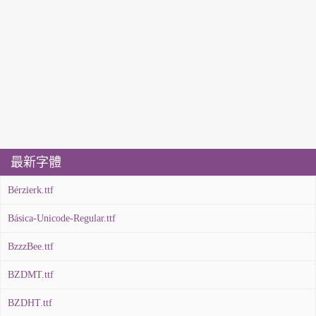
最新字體
Bérzierk.ttf
Básica-Unicode-Regular.ttf
BzzzBee.ttf
BZDMT.ttf
BZDHT.ttf