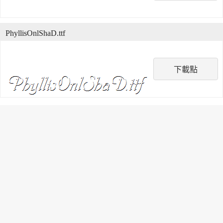
PhyllisOnlShaD.ttf
下載點