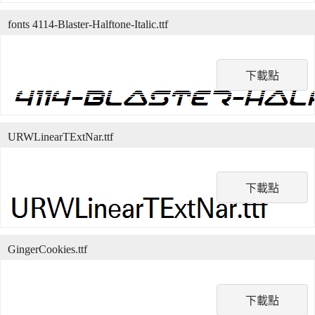
fonts 4114-Blaster-Halftone-Italic.ttf
下載點
URWLinearTExtNar.ttf
下載點
GingerCookies.ttf
下載點