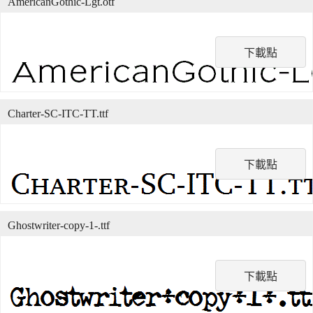
AmericanGothic-Lgt.otf
下載點
Charter-SC-ITC-TT.ttf
下載點
Ghostwriter-copy-1-.ttf
下載點