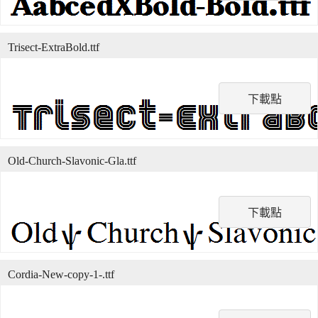
Trisect-ExtraBold.ttf
下載點
Old-Church-Slavonic-Gla.ttf
下載點
Cordia-New-copy-1-.ttf