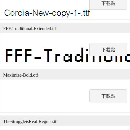
下載點
FFF-Traditional-Extended.ttf
下載點
Maximize-Bold.otf
下載點
TheStruggleisReal-Regular.ttf