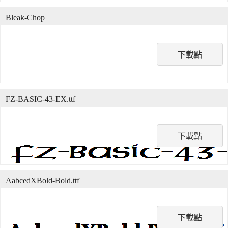
Bleak-Chop
下載點
FZ-BASIC-43-EX.ttf
下載點
AabcedXBold-Bold.ttf
下載點