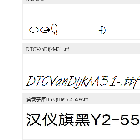
DTCVanDijkM31-.ttf
漢儀字庫HYQiHeiY2-55W.ttf