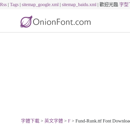
Rss
|
Tags
|
sitemap_google.xml
|
sitemap_baidu.xml
|
歡迎光臨
字型
字體下載
>
英文字體
>
F
> Fund-Runk.ttf Font Downloa