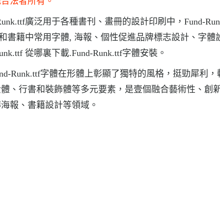
他合法者所有。
-Runk.ttf廣泛用于各種書刊、畫冊的設計印刷中，Fund-Runk.
紙和雜志和書籍中常用字體, 海報、個性促進品牌標志設計、字體
k.ttf 從哪裏下載.Fund-Runk.ttf字體安裝。
Fund-Runk.ttf字體在形體上彰顯了獨特的風格，挺勁犀利
金體、行書和裝飾體等多元要素，是壹個融合藝術性、創
傳海報、書籍設計等領域。