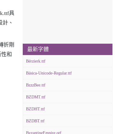
ttf具
設計、
，轉折剛
最新字體
新性和
Bérzierk.ttf
Básica-Unicode-Regular.ttf
BzzzBee.ttf
BZDMT.ttf
BZDHT.ttf
BZDBT.ttf
ByzantineEmpire.otf