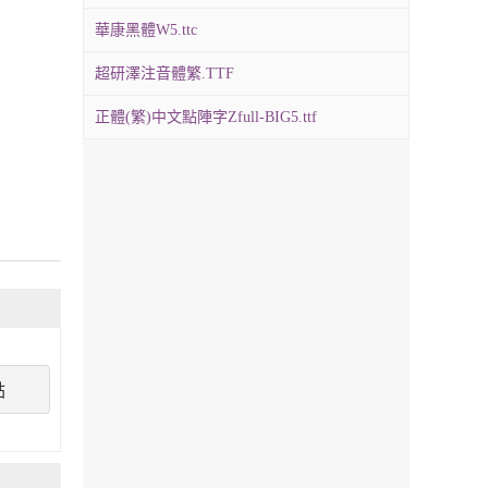
華康黑體W5.ttc
超研澤注音體繁.TTF
正體(繁)中文點陣字Zfull-BIG5.ttf
點