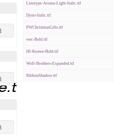
Linotype-Aroma-Light-Italic.ttf
Dyno-Italic.ttf
PWChristmasGifts.ttf
點
wec-Bold.ttf
HI-Keawe-Bold.ttf
Wolf-Brothers-Expanded.ttf
RibbonShadow.ttf
點
點