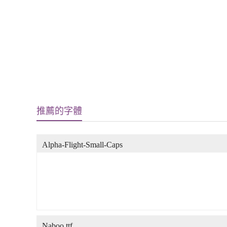
推薦的字體
Alpha-Flight-Small-Caps
Naboo.ttf