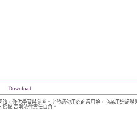
Download
網絡，僅供學習與參考。字體請勿用於商業用途，商業用途請聯
授權,否則法律責任自負。