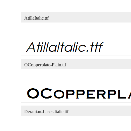
AtillaItalic.ttf
OCopperplate-Plain.ttf
Deranian-Laser-Italic.ttf