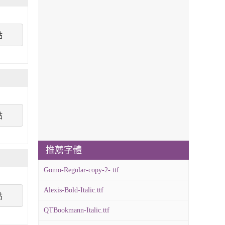
點
點
推薦字體
Gomo-Regular-copy-2-.ttf
Alexis-Bold-Italic.ttf
點
QTBookmann-Italic.ttf