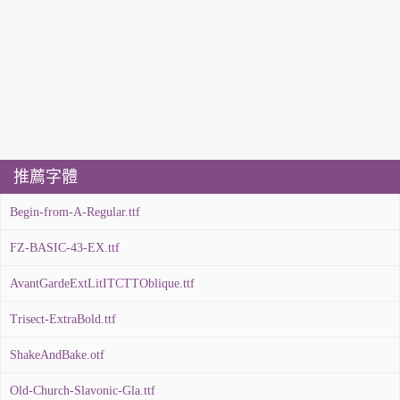
推薦字體
Begin-from-A-Regular.ttf
FZ-BASIC-43-EX.ttf
AvantGardeExtLitITCTTOblique.ttf
Trisect-ExtraBold.ttf
ShakeAndBake.otf
Old-Church-Slavonic-Gla.ttf