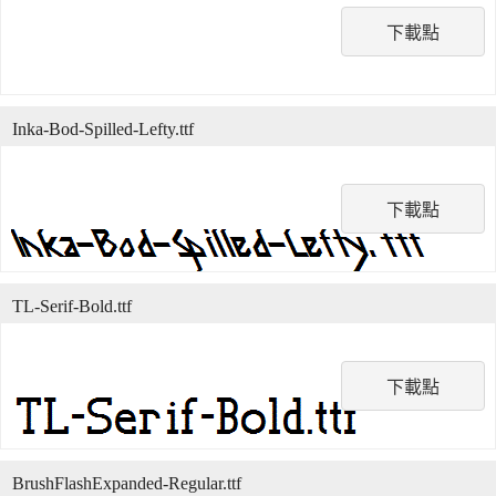
下載點
Inka-Bod-Spilled-Lefty.ttf
下載點
TL-Serif-Bold.ttf
下載點
BrushFlashExpanded-Regular.ttf