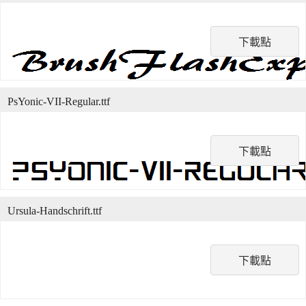
下載點
PsYonic-VII-Regular.ttf
下載點
Ursula-Handschrift.ttf
下載點