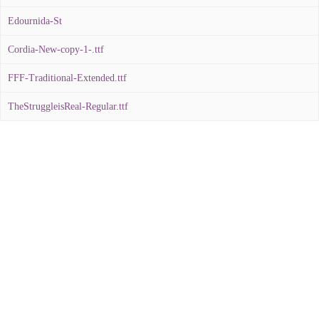
Edournida-St
Cordia-New-copy-1-.ttf
FFF-Traditional-Extended.ttf
TheStruggleisReal-Regular.ttf