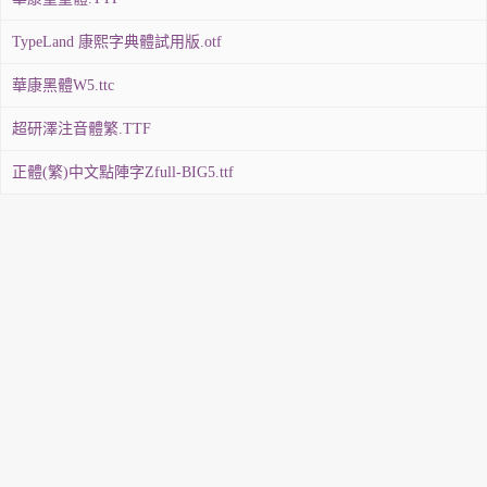
TypeLand 康熙字典體試用版.otf
華康黑體W5.ttc
超研澤注音體繁.TTF
正體(繁)中文點陣字Zfull-BIG5.ttf