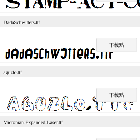
DadaSchwitters.ttf
下載點
aguzlo.ttf
下載點
Micronian-Expanded-Laser.ttf