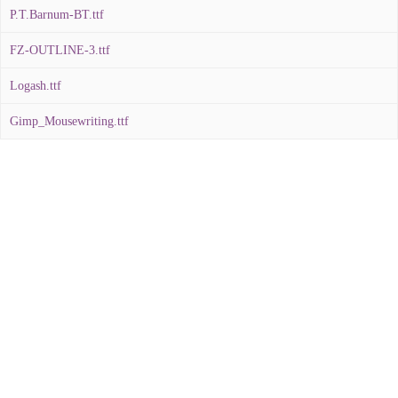
P.T.Barnum-BT.ttf
FZ-OUTLINE-3.ttf
Logash.ttf
Gimp_Mousewriting.ttf