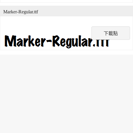
Marker-Regular.ttf
下載點