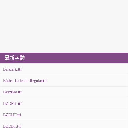
最新字體
Bérzierk.ttf
Básica-Unicode-Regular.ttf
BzzzBee.ttf
BZDMT.ttf
BZDHT.ttf
BZDBT.ttf