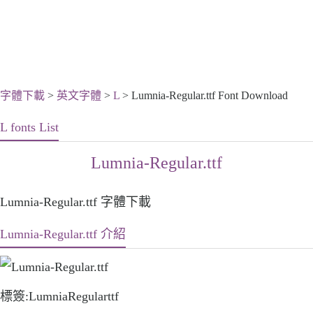
字體下載
>
英文字體
>
L
> Lumnia-Regular.ttf Font Download
L fonts List
Lumnia-Regular.ttf
Lumnia-Regular.ttf 字體下載
Lumnia-Regular.ttf 介紹
標簽:LumniaRegularttf