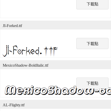
下載點
JI-Forked.ttf
下載點
MexicoShadow-BoldItalic.ttf
下載點
AL-Flighty.ttf