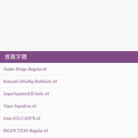
推薦字體
Ander-Hedge-Regular.ttf
KenyanCoffeeRg-BoldItalic.ttf
JasperSqueezeEB-Italic.ttf
Viper-Squadron.ttf
fonts 655-CAI978.ttf
BIGFICTION-Regular.ttf