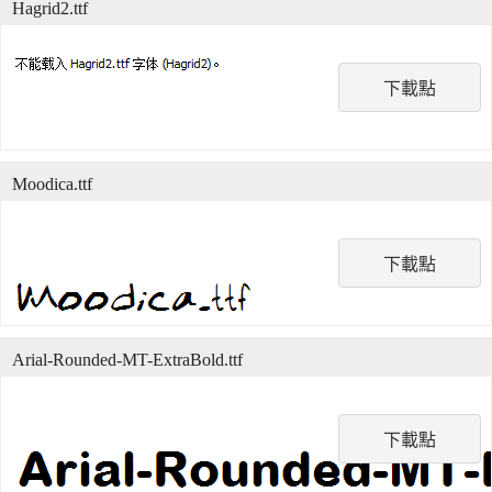
Hagrid2.ttf
下載點
Moodica.ttf
下載點
Arial-Rounded-MT-ExtraBold.ttf
下載點