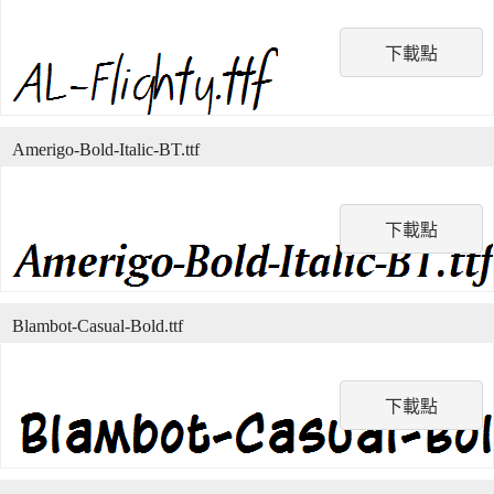
下載點
Amerigo-Bold-Italic-BT.ttf
下載點
Blambot-Casual-Bold.ttf
下載點