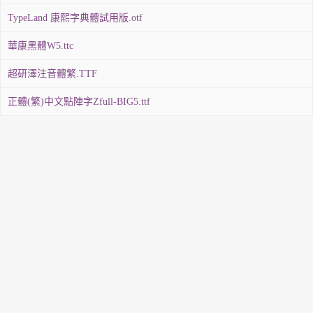
TypeLand 康熙字典體試用版.otf
華康黑體W5.ttc
超研澤注音體繁.TTF
正體(繁)中文點陣字Zfull-BIG5.ttf