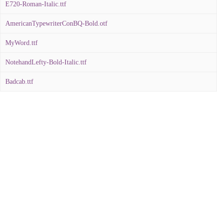
E720-Roman-Italic.ttf
AmericanTypewriterConBQ-Bold.otf
MyWord.ttf
NotehandLefty-Bold-Italic.ttf
Badcab.ttf