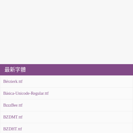
最新字體
Bérzierk.ttf
Básica-Unicode-Regular.ttf
BzzzBee.ttf
BZDMT.ttf
BZDHT.ttf