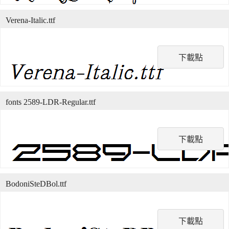
Verena-Italic.ttf
下載點
fonts 2589-LDR-Regular.ttf
下載點
BodoniSteDBol.ttf
下載點