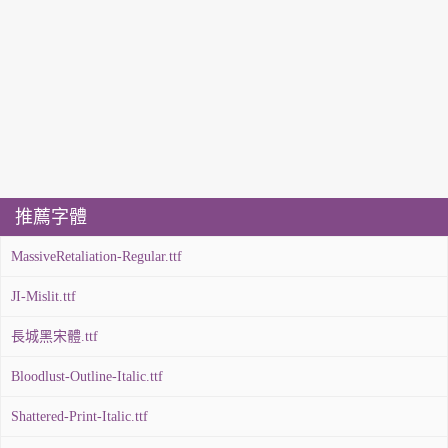
推薦字體
MassiveRetaliation-Regular.ttf
JI-Mislit.ttf
長城黑宋體.ttf
Bloodlust-Outline-Italic.ttf
Shattered-Print-Italic.ttf