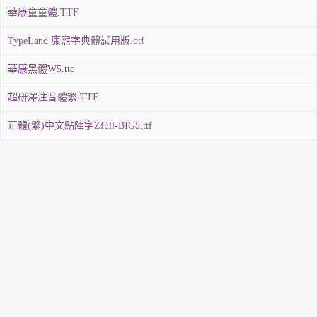
華康童童體.TTF
TypeLand 康熙字典體試用版.otf
華康黑體W5.ttc
超研澤注音體繁.TTF
正體(繁)中文點陣字Zfull-BIG5.ttf