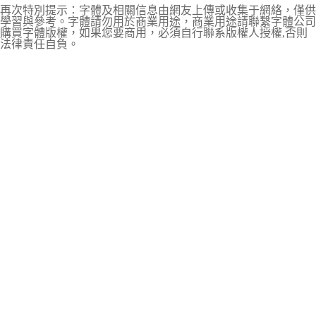
再次特別提示：字體及相關信息由網友上傳或收集于網絡，僅供
學習與參考。字體請勿用於商業用途，商業用途請聯繫字體公司
購買字體版權，如果您要商用，必須自行聯系版權人授權,否則
法律責任自負。