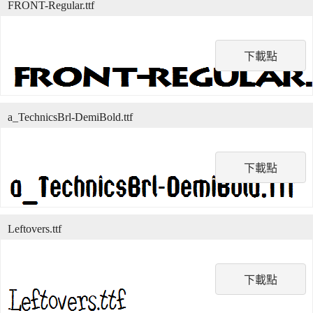
FRONT-Regular.ttf
下載點
a_TechnicsBrl-DemiBold.ttf
下載點
Leftovers.ttf
下載點