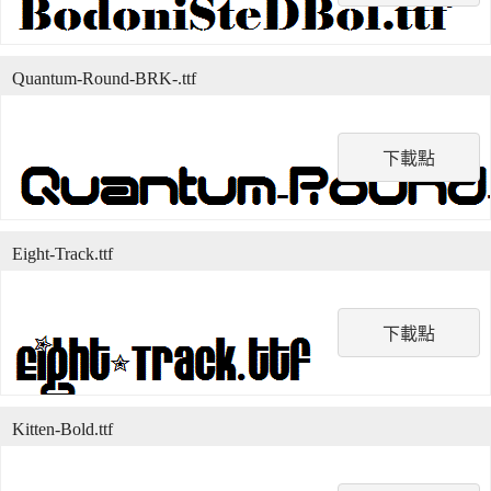
Quantum-Round-BRK-.ttf
下載點
Eight-Track.ttf
下載點
Kitten-Bold.ttf