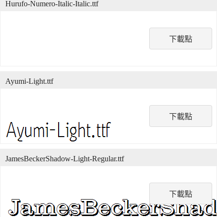
Hurufo-Numero-Italic-Italic.ttf
下載點
Ayumi-Light.ttf
下載點
JamesBeckerShadow-Light-Regular.ttf
下載點