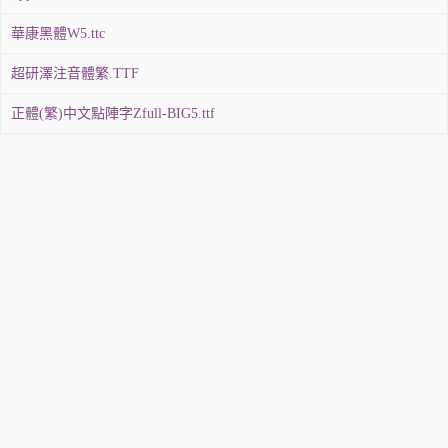
華康黑體W5.ttc
超研澤注音體繁.TTF
正體(繁)中文點陣字Zfull-BIG5.ttf