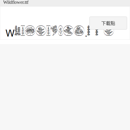
Wildflower.ttf
下載點