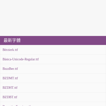
最新字體
Bérzierk.ttf
Básica-Unicode-Regular.ttf
BzzzBee.ttf
BZDMT.ttf
BZDHT.ttf
BZDBT.ttf