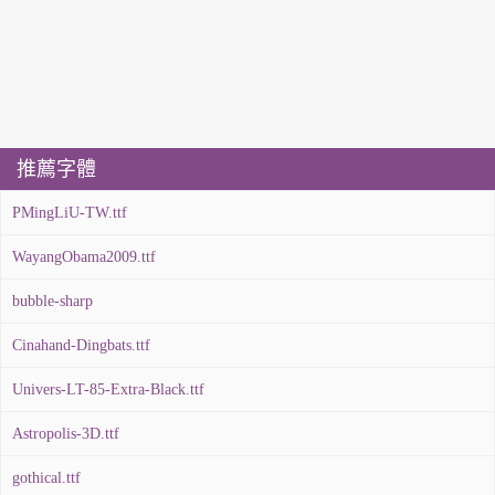
推薦字體
PMingLiU-TW.ttf
WayangObama2009.ttf
bubble-sharp
Cinahand-Dingbats.ttf
Univers-LT-85-Extra-Black.ttf
Astropolis-3D.ttf
gothical.ttf