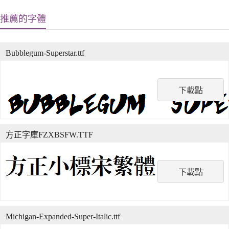
推薦的字體
Bubblegum-Superstar.ttf
下載點
方正字庫FZXBSFW.TTF
下載點
Michigan-Expanded-Super-Italic.ttf