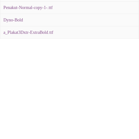
Penakut-Normal-copy-1-.ttf
Dyno-Bold
a_Plakat3Dxtr-ExtraBold.ttf