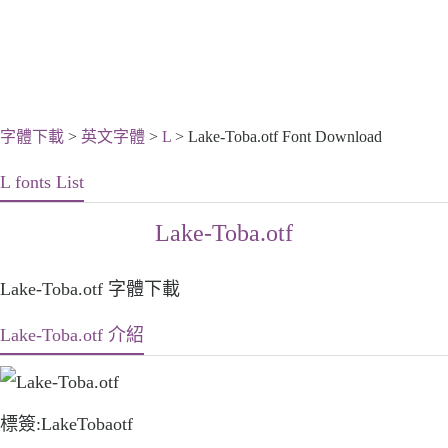
字體下載
>
英文字體
>
L
> Lake-Toba.otf Font Download
L fonts List
Lake-Toba.otf
Lake-Toba.otf 字體下載
Lake-Toba.otf 介紹
標簽:LakeTobaotf