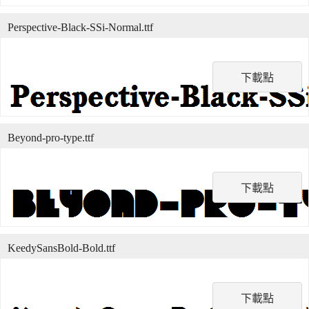
Perspective-Black-SSi-Normal.ttf
下載點
Beyond-pro-type.ttf
下載點
KeedySansBold-Bold.ttf
下載點