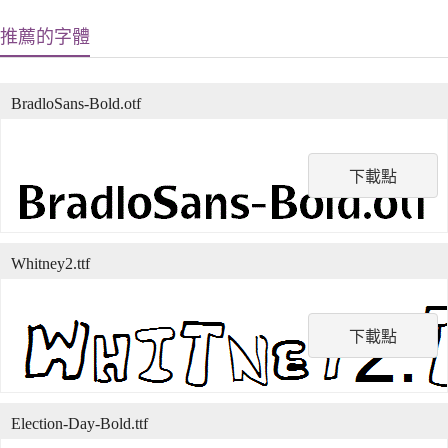
推薦的字體
BradloSans-Bold.otf
下載點
Whitney2.ttf
下載點
Election-Day-Bold.ttf