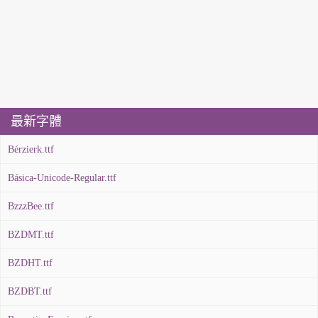
最新字體
Bérzierk.ttf
Básica-Unicode-Regular.ttf
BzzzBee.ttf
BZDMT.ttf
BZDHT.ttf
BZDBT.ttf