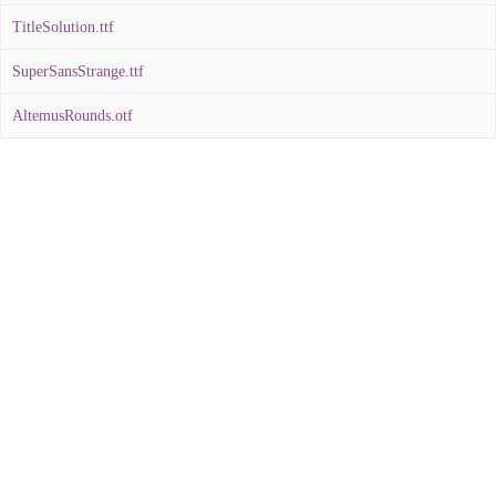
TitleSolution.ttf
SuperSansStrange.ttf
AltemusRounds.otf