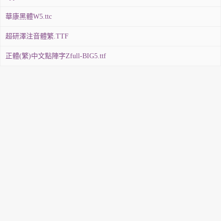
華康黑體W5.ttc
超研澤注音體繁.TTF
正體(繁)中文點陣字Zfull-BIG5.ttf