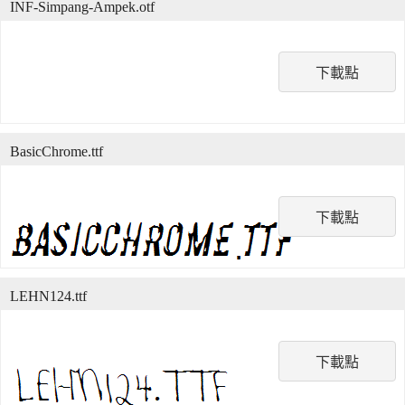
INF-Simpang-Ampek.otf
下載點
BasicChrome.ttf
下載點
LEHN124.ttf
下載點