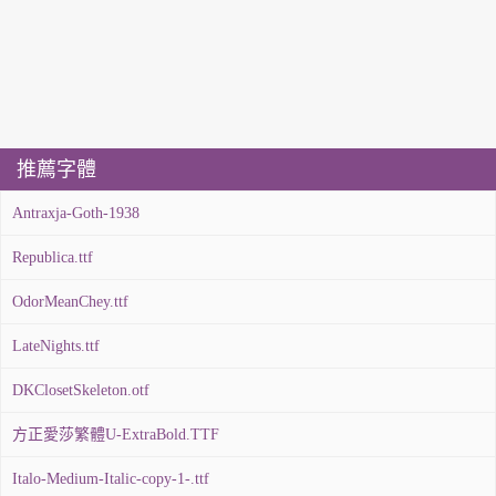
推薦字體
Antraxja-Goth-1938
Republica.ttf
OdorMeanChey.ttf
LateNights.ttf
DKClosetSkeleton.otf
方正愛莎繁體U-ExtraBold.TTF
Italo-Medium-Italic-copy-1-.ttf