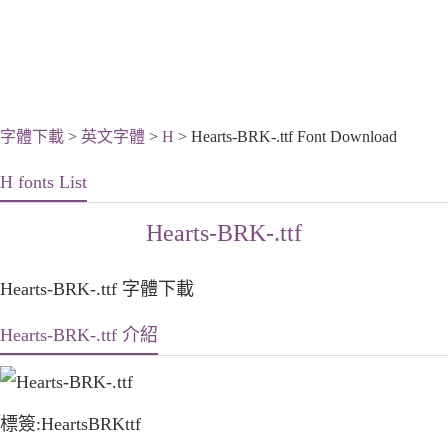
字體下載
>
英文字體
>
H
> Hearts-BRK-.ttf Font Download
H fonts List
Hearts-BRK-.ttf
Hearts-BRK-.ttf 字體下載
Hearts-BRK-.ttf 介紹
標簽:HeartsBRKttf