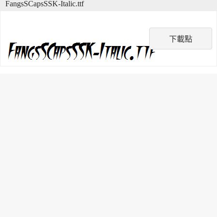
FangsSCapsSSK-Italic.ttf
下載點