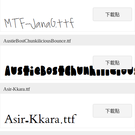
下載點
AustieBostChunkiliciousBounce.ttf
下載點
Asir-Kkara.ttf
下載點