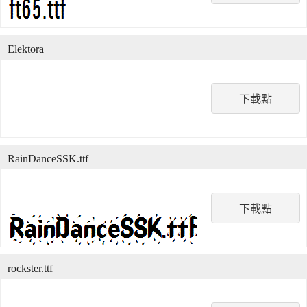
Elektora
下載點
RainDanceSSK.ttf
下載點
rockster.ttf