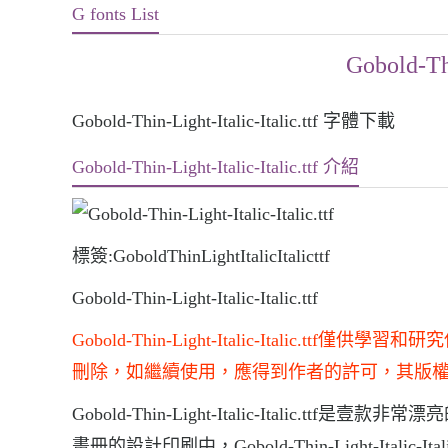
G fonts List
Gobold-Thi
Gobold-Thin-Light-Italic-Italic.ttf 字體下載
Gobold-Thin-Light-Italic-Italic.ttf 介紹
標簽:GoboldThinLightItalicItalicttf
Gobold-Thin-Light-Italic-Italic.ttf
Gobold-Thin-Light-Italic-Itali
刪除，如繼續使用，應得到作者的許可，其版
Gobold-Thin-Light-Italic-Italic.ttf是壹款非
畫冊的設計印刷中，Gobold-Thin-Light-Italic-Itali