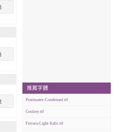
點
點
推薦字體
Postmaster-Condensed.ttf
點
Coolzey.ttf
Ferrara-Light-Italic.ttf