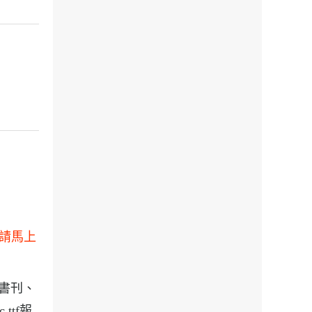
試後請馬上
于各種書刊、
.ttf報