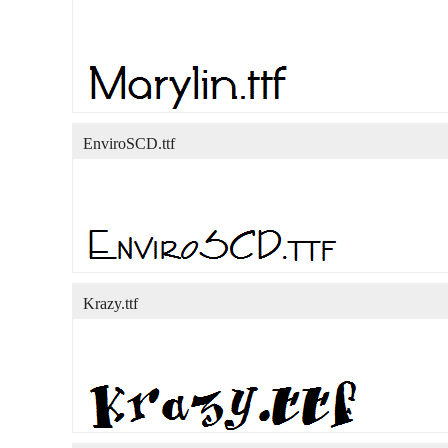
EnviroSCD.ttf
Krazy.ttf