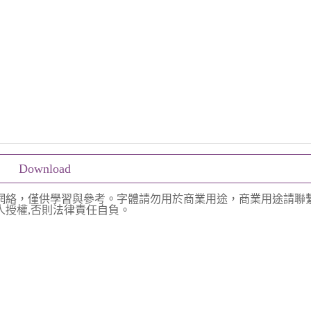
Download
網絡，僅供學習與參考。字體請勿用於商業用途，商業用途請聯
授權,否則法律責任自負。