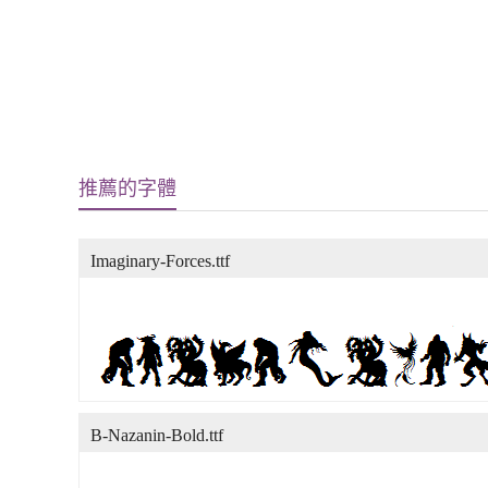
推薦的字體
Imaginary-Forces.ttf
B-Nazanin-Bold.ttf