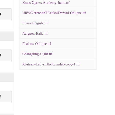
Xmas-Xpress-Academy-Italic.ttf
URWClarendonTExtBolExtWid-Oblique.ttf
點
InteractRegular.ttf
Avignon-Italic.ttf
Phalanx-Oblique.ttf
Changeling-Light.ttf
點
Abstract-Labyrinth-Rounded-copy-1.ttf
點