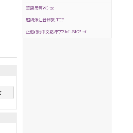
華康黑體W5.ttc
超研澤注音體繁.TTF
正體(繁)中文點陣字Zfull-BIG5.ttf
點