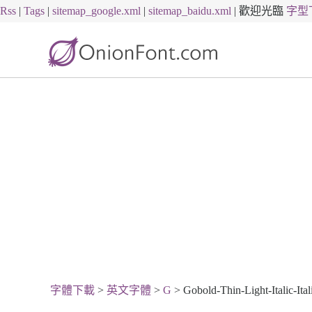
Rss
|
Tags
|
sitemap_google.xml
|
sitemap_baidu.xml
|
歡迎光臨
字型
字體下載
>
英文字體
>
G
> Gobold-Thin-Light-Italic-Ital