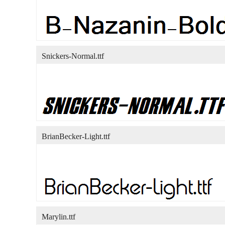
Snickers-Normal.ttf
BrianBecker-Light.ttf
Marylin.ttf