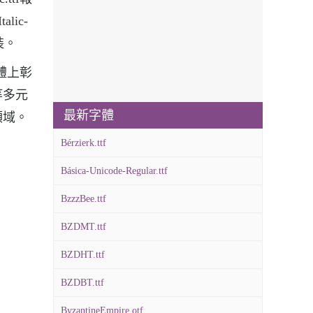
ic-
安裝。
在形體上彰
等多元
最新字體
領域。
Bérzierk.ttf
Básica-Unicode-Regular.ttf
BzzzBee.ttf
BZDMT.ttf
BZDHT.ttf
BZDBT.ttf
ByzantineEmpire.otf