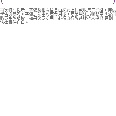
再次特別提示：字體及相關信息由網友上傳或收集于網絡，僅供
學習與參考。字體請勿用於商業用途，商業用途請聯繫字體公司
購買字體版權，如果您要商用，必須自行聯系版權人授權,否則
法律責任自負。