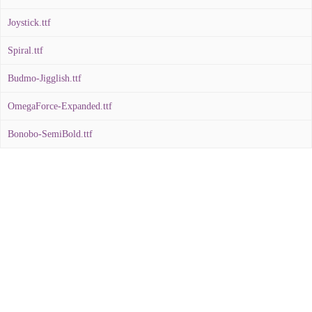
Joystick.ttf
Spiral.ttf
Budmo-Jigglish.ttf
OmegaForce-Expanded.ttf
Bonobo-SemiBold.ttf