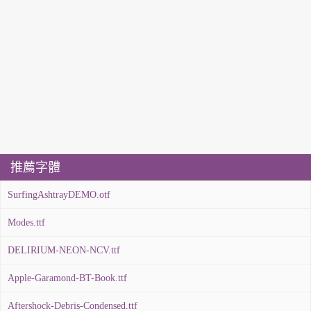
推薦字體
SurfingAshtrayDEMO.otf
Modes.ttf
DELIRIUM-NEON-NCV.ttf
Apple-Garamond-BT-Book.ttf
Aftershock-Debris-Condensed.ttf