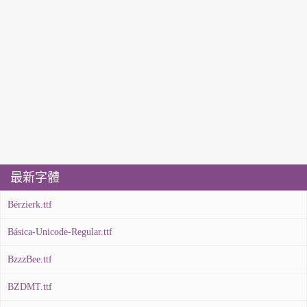
最新字體
Bérzierk.ttf
Básica-Unicode-Regular.ttf
BzzzBee.ttf
BZDMT.ttf