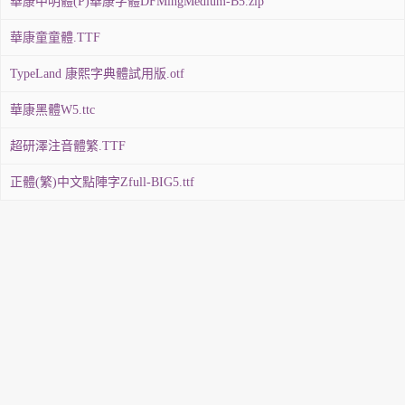
華康中明體(P)華康字體DFMingMedium-B5.zip
華康童童體.TTF
TypeLand 康熙字典體試用版.otf
華康黑體W5.ttc
超研澤注音體繁.TTF
正體(繁)中文點陣字Zfull-BIG5.ttf