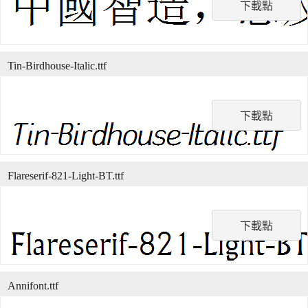
下載點
Tin-Birdhouse-Italic.ttf
下載點
Flareserif-821-Light-BT.ttf
下載點
Annifont.ttf