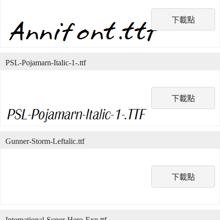
下載點
PSL-Pojamarn-Italic-1-.ttf
下載點
Gunner-Storm-Leftalic.ttf
下載點
International-Super-Hero-Exp.ttf