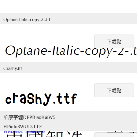
Optane-Italic-copy-2-.ttf
下載點
Crashy.ttf
下載點
華康字體DFPBiaoKaiW5-
HPinIn3WUD.TTF