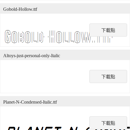
Gobold-Hollow.ttf
下載點
Altoys-just-personal-only-Italic
下載點
Planet-N-Condensed-Italic.ttf
下載點