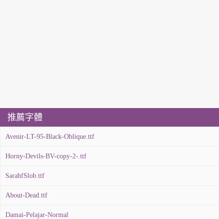
推薦字體
Avenir-LT-95-Black-Oblique.ttf
Horny-Devils-BV-copy-2-.ttf
SarahfSlob.ttf
About-Dead.ttf
Damai-Pelajar-Normal