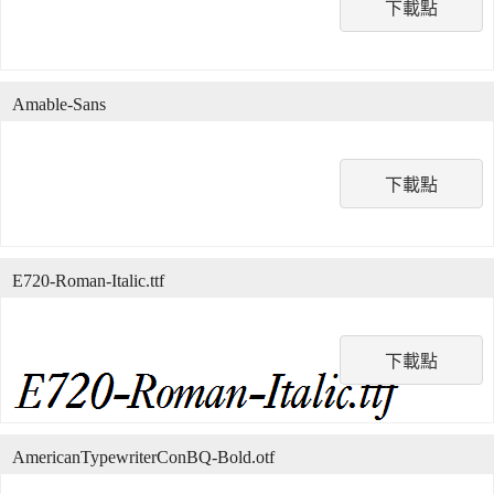
下載點
Amable-Sans
下載點
E720-Roman-Italic.ttf
下載點
AmericanTypewriterConBQ-Bold.otf