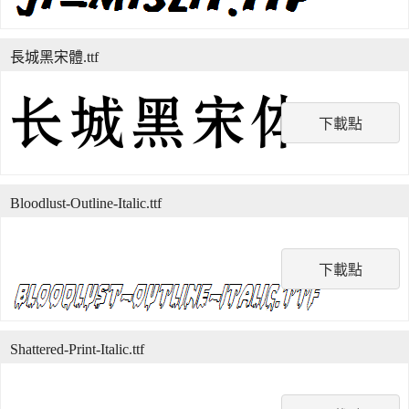
長城黑宋體.ttf
下載點
Bloodlust-Outline-Italic.ttf
下載點
Shattered-Print-Italic.ttf