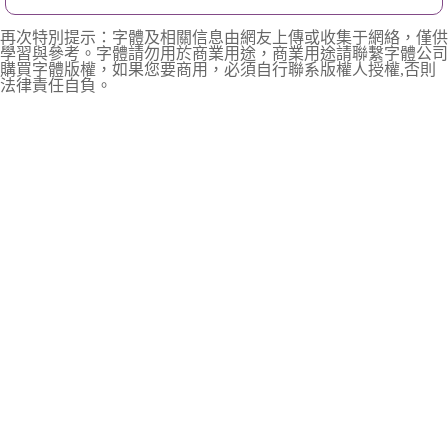
再次特別提示：字體及相關信息由網友上傳或收集于網絡，僅供
學習與參考。字體請勿用於商業用途，商業用途請聯繫字體公司
購買字體版權，如果您要商用，必須自行聯系版權人授權,否則
法律責任自負。