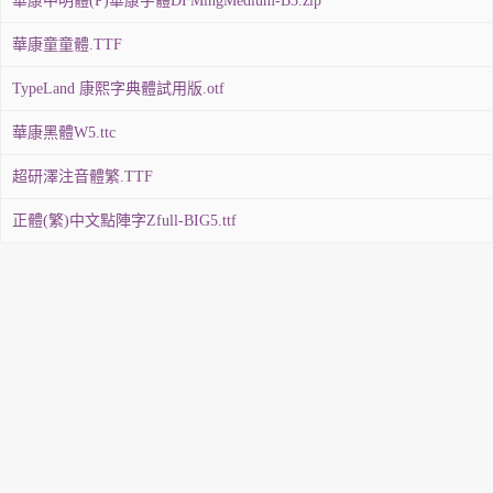
華康中明體(P)華康字體DFMingMedium-B5.zip
華康童童體.TTF
TypeLand 康熙字典體試用版.otf
華康黑體W5.ttc
超研澤注音體繁.TTF
正體(繁)中文點陣字Zfull-BIG5.ttf