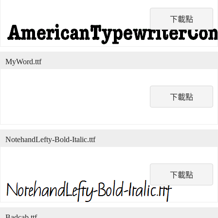
下載點
MyWord.ttf
下載點
NotehandLefty-Bold-Italic.ttf
下載點
Badcab.ttf