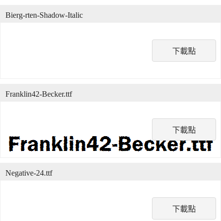
Bierg-rten-Shadow-Italic
下載點
Franklin42-Becker.ttf
下載點
Negative-24.ttf
下載點