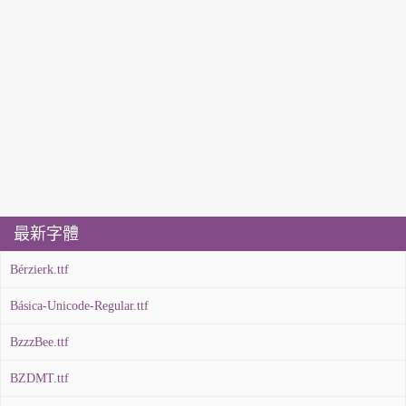
最新字體
Bérzierk.ttf
Básica-Unicode-Regular.ttf
BzzzBee.ttf
BZDMT.ttf