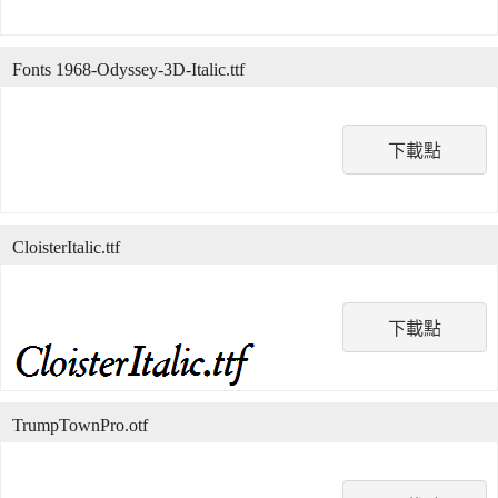
Fonts 1968-Odyssey-3D-Italic.ttf
下載點
CloisterItalic.ttf
下載點
TrumpTownPro.otf