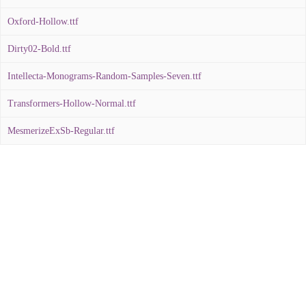
Oxford-Hollow.ttf
Dirty02-Bold.ttf
Intellecta-Monograms-Random-Samples-Seven.ttf
Transformers-Hollow-Normal.ttf
MesmerizeExSb-Regular.ttf