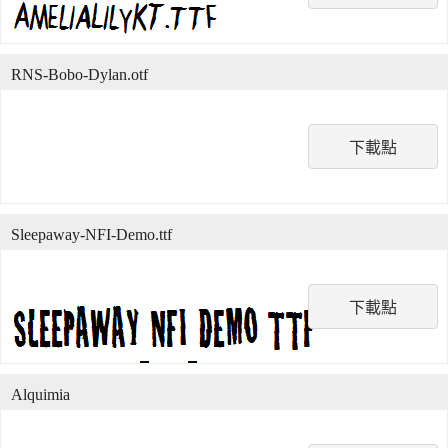
RNS-Bobo-Dylan.otf
下載點
Sleepaway-NFI-Demo.ttf
下載點
Alquimia