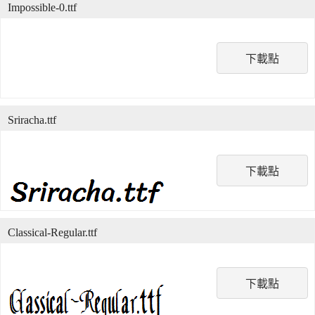
Impossible-0.ttf
下載點
Sriracha.ttf
下載點
Classical-Regular.ttf
下載點