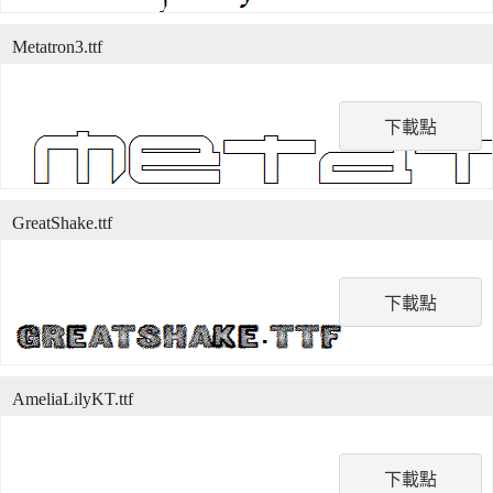
Metatron3.ttf
下載點
GreatShake.ttf
下載點
AmeliaLilyKT.ttf
下載點