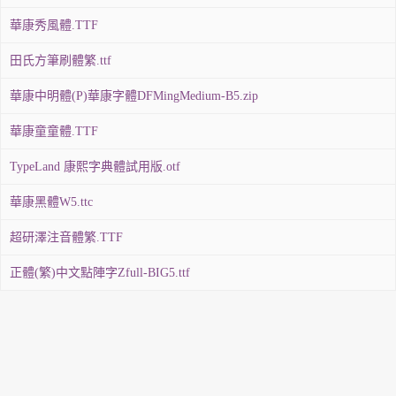
華康秀風體.TTF
田氏方筆刷體繁.ttf
華康中明體(P)華康字體DFMingMedium-B5.zip
華康童童體.TTF
TypeLand 康熙字典體試用版.otf
華康黑體W5.ttc
超研澤注音體繁.TTF
正體(繁)中文點陣字Zfull-BIG5.ttf