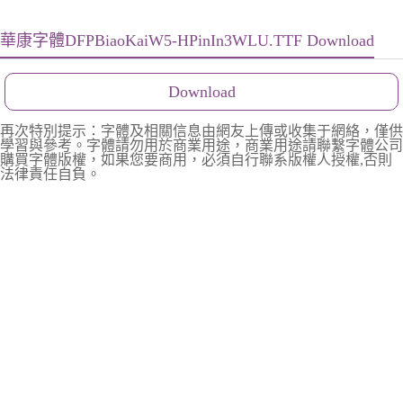
華康字體DFPBiaoKaiW5-HPinIn3WLU.TTF Download
Download
再次特別提示：字體及相關信息由網友上傳或收集于網絡，僅供
學習與參考。字體請勿用於商業用途，商業用途請聯繫字體公司
購買字體版權，如果您要商用，必須自行聯系版權人授權,否則
法律責任自負。