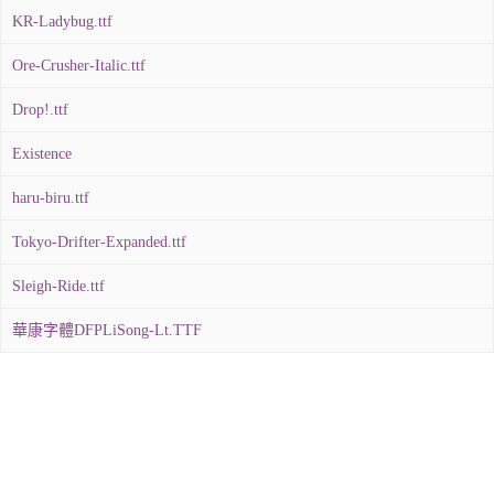
KR-Ladybug.ttf
Ore-Crusher-Italic.ttf
Drop!.ttf
Existence
haru-biru.ttf
Tokyo-Drifter-Expanded.ttf
Sleigh-Ride.ttf
華康字體DFPLiSong-Lt.TTF