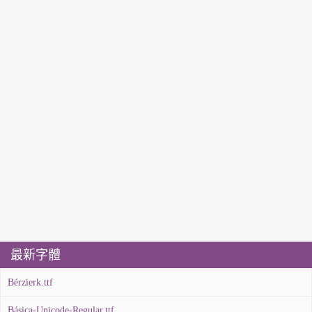
最新字體
Bérzierk.ttf
Básica-Unicode-Regular.ttf