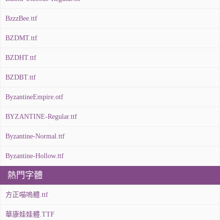
BzzzBee.ttf
BZDMT.ttf
BZDHT.ttf
BZDBT.ttf
ByzantineEmpire.otf
BYZANTINE-Regular.ttf
Byzantine-Normal.ttf
Byzantine-Hollow.ttf
熱門字體
方正喵嗚體.ttf
華康娃娃體.TTF