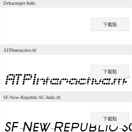
Dekaranger-Italic
下載點
ATPInteractive.ttf
下載點
SF-New-Republic-SC-Italic.ttf
下載點