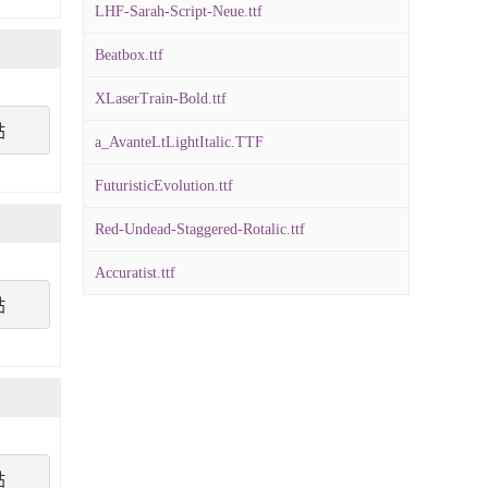
LHF-Sarah-Script-Neue.ttf
Beatbox.ttf
XLaserTrain-Bold.ttf
點
a_AvanteLtLightItalic.TTF
FuturisticEvolution.ttf
Red-Undead-Staggered-Rotalic.ttf
Accuratist.ttf
點
點