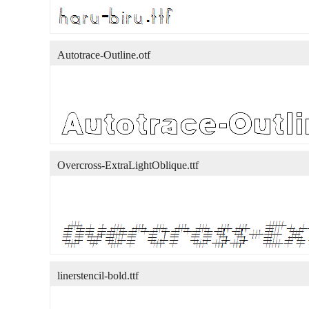
Autotrace-Outline.otf
Overcross-ExtraLightOblique.ttf
linerstencil-bold.ttf