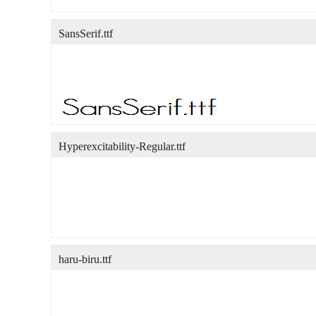
SansSerif.ttf
Hyperexcitability-Regular.ttf
haru-biru.ttf