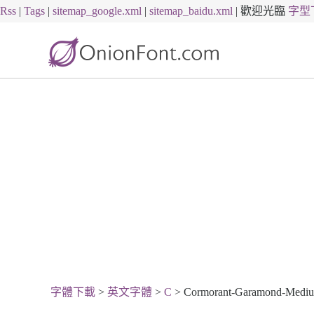
Rss
|
Tags
|
sitemap_google.xml
|
sitemap_baidu.xml
|
歡迎光臨
字型
字體下載
>
英文字體
>
C
> Cormorant-Garamond-Medium