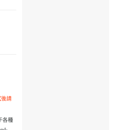
測試後請
泛用于各種
nd-