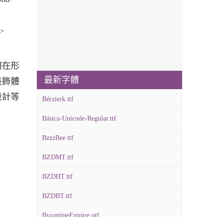
-
字體在形
最新字體
裝飾體
設計等
Bérzierk.ttf
Básica-Unicode-Regular.ttf
BzzzBee.ttf
BZDMT.ttf
BZDHT.ttf
BZDBT.ttf
ByzantineEmpire.otf