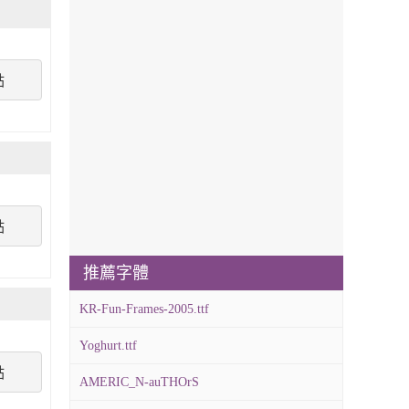
點
點
推薦字體
KR-Fun-Frames-2005.ttf
Yoghurt.ttf
點
AMERIC_N-auTHOrS