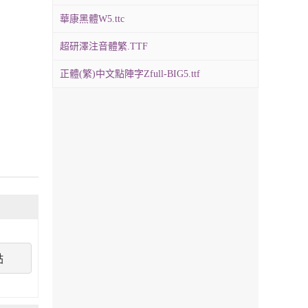
華康黑體W5.ttc
超研澤注音體繁.TTF
正體(繁)中文點陣字Zfull-BIG5.ttf
點