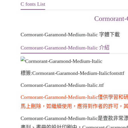
C fonts List
Cormorant-
Cormorant-Garamond-Medium-Italic 字體下載
Cormorant-Garamond-Medium-Italic 介紹
標簽:Cormorant-Garamond-Medium-Italicfontsttf
Cormorant-Garamond-Medium-Italic.ttf
Cormorant-Garamond-Medium-It
馬上刪除，如繼續使用，應得到作者的許可，
Cormorant-Garamond-Medium-Italic是壹款
書刊、畫冊的設計印刷中，Cormorant-Garamond-M