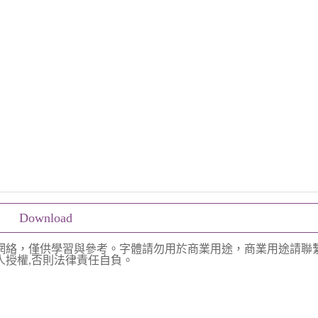
Download
網絡，僅供學習與參考。字體請勿用於商業用途，商業用途請聯
授權,否則法律責任自負。