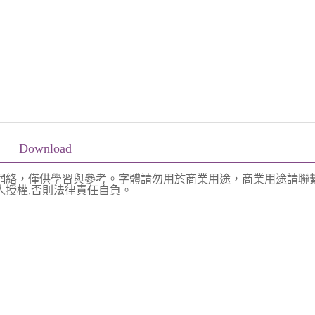
Download
網絡，僅供學習與參考。字體請勿用於商業用途，商業用途請聯
授權,否則法律責任自負。