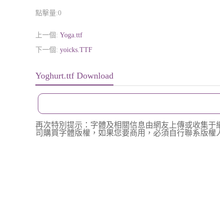
點擊量:
0
上一個:
Yoga.ttf
下一個:
yoicks.TTF
Yoghurt.ttf Download
再次特別提示：字體及相關信息由網友上傳或收集于
司購買字體版權，如果您要商用，必須自行聯系版權人