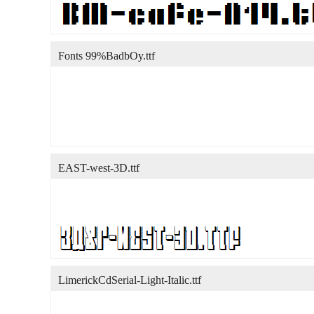
Fonts 99%BadbOy.ttf
EAST-west-3D.ttf
LimerickCdSerial-Light-Italic.ttf