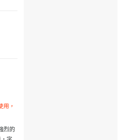
使用，
有強烈的
境，字