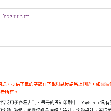
Yoghurt.ttf
用于商業用途，提供下載的字體在下載測試後請馬上刪除，如繼續
法者所有。
rt.ttf廣泛用于各種書刊、畫冊的設計印刷中，Yoghurt.ttf具
籍中常用字體, 海報、個性促進品牌標志設計、字體設計、等環