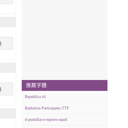
點
推薦字體
點
Republica.ttf
Radiation-Participants.TTF
d-puntillas-e-tiptoes-squid