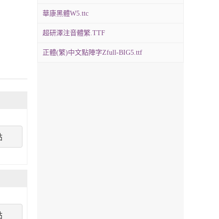
華康黑體W5.ttc
超研澤注音體繁.TTF
正體(繁)中文點陣字Zfull-BIG5.ttf
點
點