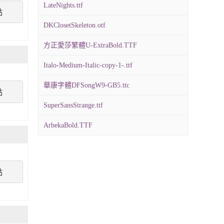
LateNights.ttf
點
DKClosetSkeleton.otf
方正愛莎繁體U-ExtraBold.TTF
Italo-Medium-Italic-copy-1-.ttf
華康字體DFSongW9-GB5.ttc
點
SuperSansStrange.ttf
ArbekaBold.TTF
點