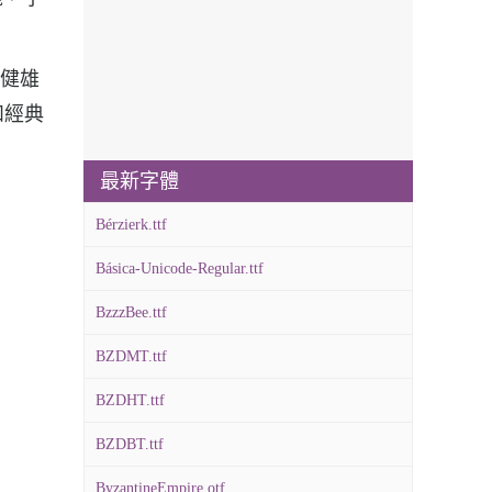
剛健雄
和經典
最新字體
Bérzierk.ttf
Básica-Unicode-Regular.ttf
BzzzBee.ttf
BZDMT.ttf
BZDHT.ttf
BZDBT.ttf
ByzantineEmpire.otf