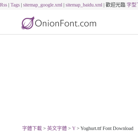
Rss
|
Tags
|
sitemap_google.xml
|
sitemap_baidu.xml
|
歡迎光臨
字型
字體下載
>
英文字體
>
Y
> Yoghurt.ttf Font Download