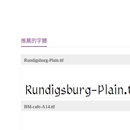
推薦的字體
Rundigsburg-Plain.ttf
BM-cafe-A14.ttf