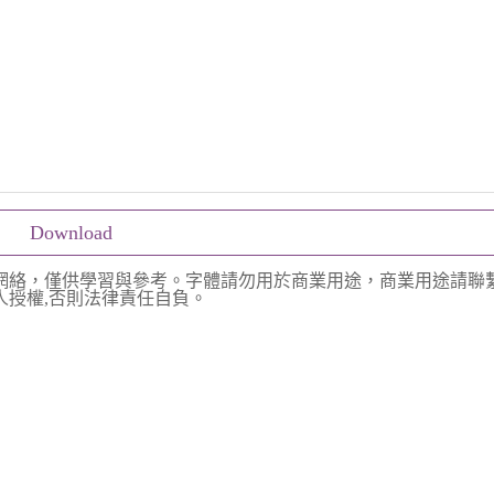
Download
網絡，僅供學習與參考。字體請勿用於商業用途，商業用途請聯
授權,否則法律責任自負。