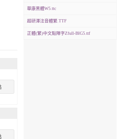
華康黑體W5.ttc
超研澤注音體繁.TTF
正體(繁)中文點陣字Zfull-BIG5.ttf
點
點