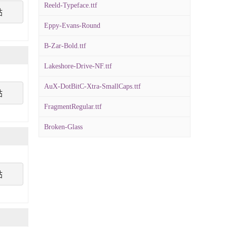
Reeld-Typeface.ttf
點
Eppy-Evans-Round
B-Zar-Bold.ttf
Lakeshore-Drive-NF.ttf
AuX-DotBitC-Xtra-SmallCaps.ttf
點
FragmentRegular.ttf
Broken-Glass
點