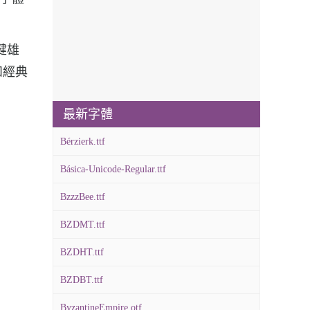
健雄
和經典
最新字體
Bérzierk.ttf
Básica-Unicode-Regular.ttf
BzzzBee.ttf
BZDMT.ttf
BZDHT.ttf
BZDBT.ttf
ByzantineEmpire.otf