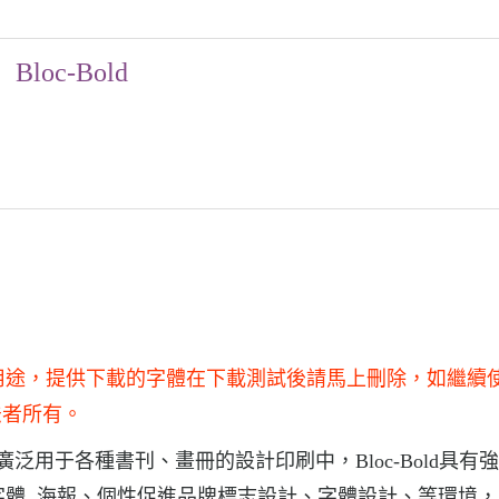
Bloc-Bold
于商業用途，提供下載的字體在下載測試後請馬上刪除，如繼續
法者所有。
Bold廣泛用于各種書刊、畫冊的設計印刷中，Bloc-Bold具有
常用字體, 海報、個性促進品牌標志設計、字體設計、等環境