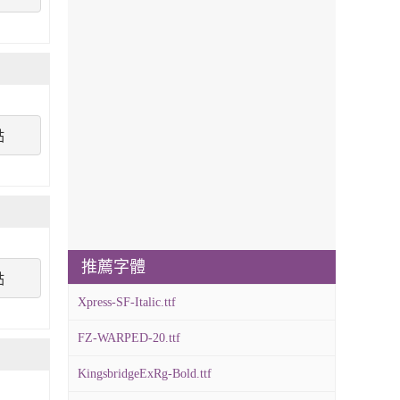
點
推薦字體
點
Xpress-SF-Italic.ttf
FZ-WARPED-20.ttf
KingsbridgeExRg-Bold.ttf