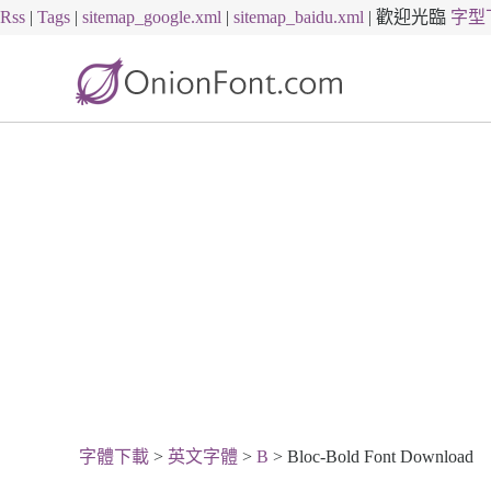
Rss
|
Tags
|
sitemap_google.xml
|
sitemap_baidu.xml
|
歡迎光臨
字型
字體下載
>
英文字體
>
B
> Bloc-Bold Font Download