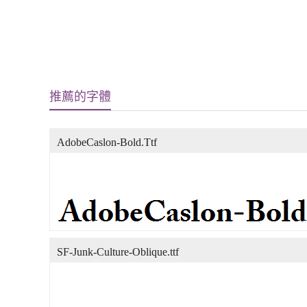
推薦的字體
AdobeCaslon-Bold.Ttf
SF-Junk-Culture-Oblique.ttf