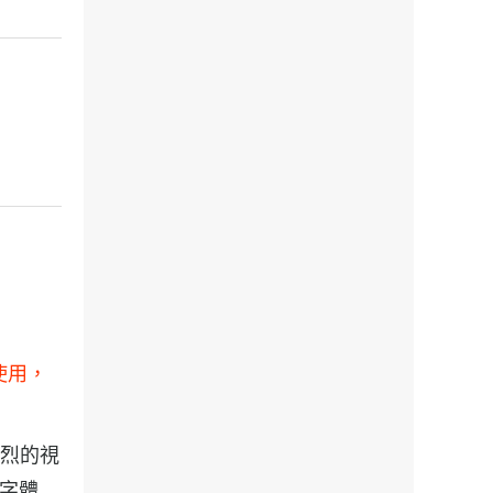
使用，
強烈的視
，字體