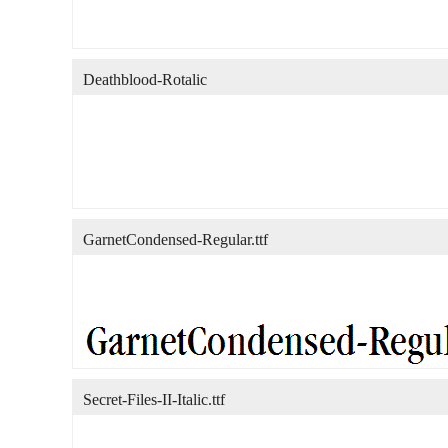
Deathblood-Rotalic
GarnetCondensed-Regular.ttf
Secret-Files-II-Italic.ttf