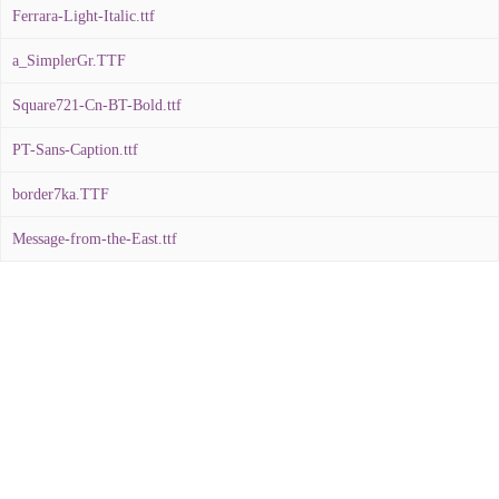
Ferrara-Light-Italic.ttf
a_SimplerGr.TTF
Square721-Cn-BT-Bold.ttf
PT-Sans-Caption.ttf
border7ka.TTF
Message-from-the-East.ttf