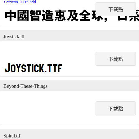
下載點
Joystick.ttf
下載點
Beyond-These-Things
下載點
Spiral.ttf