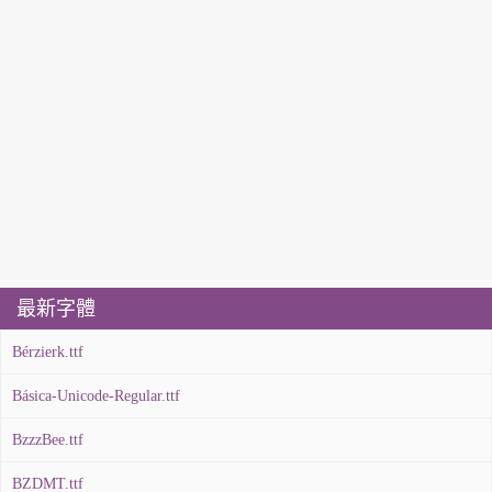
最新字體
Bérzierk.ttf
Básica-Unicode-Regular.ttf
BzzzBee.ttf
BZDMT.ttf