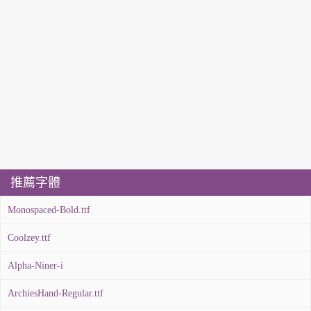
推薦字體
Monospaced-Bold.ttf
Coolzey.ttf
Alpha-Niner-i
ArchiesHand-Regular.ttf