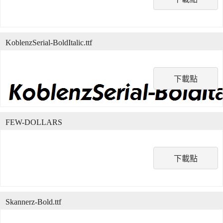
KoblenzSerial-BoldItalic.ttf
下載點
FEW-DOLLARS
下載點
Skannerz-Bold.ttf