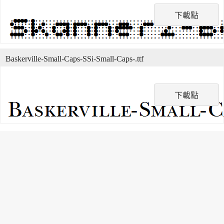
下載點
Baskerville-Small-Caps-SSi-Small-Caps-.ttf
下載點