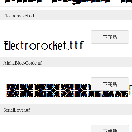
Electrorocket.otf
下載點
AlphaBloc-Corde.ttf
下載點
SerialLover.ttf
下載點