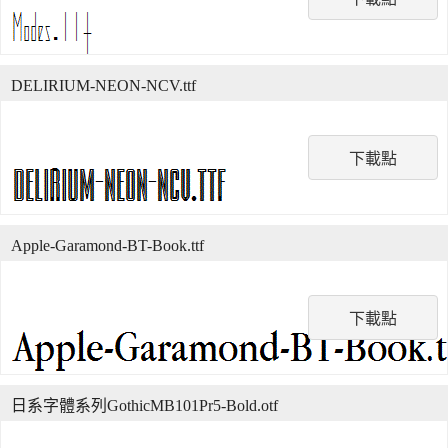
DELIRIUM-NEON-NCV.ttf
下載點
Apple-Garamond-BT-Book.ttf
下載點
日系字體系列GothicMB101Pr5-Bold.otf