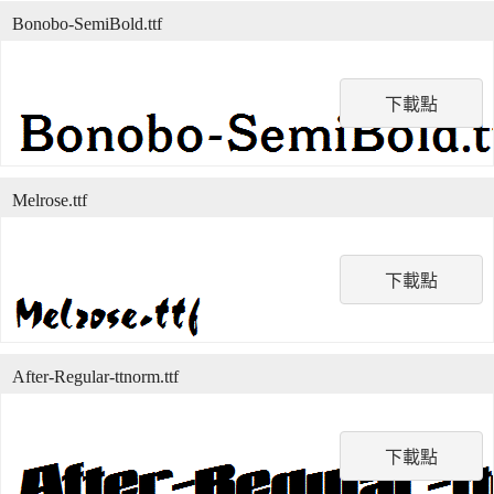
Bonobo-SemiBold.ttf
下載點
Melrose.ttf
下載點
After-Regular-ttnorm.ttf
下載點