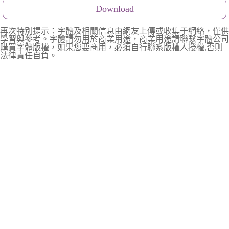
Download
再次特別提示：字體及相關信息由網友上傳或收集于網絡，僅供
學習與參考。字體請勿用於商業用途，商業用途請聯繫字體公司
購買字體版權，如果您要商用，必須自行聯系版權人授權,否則
法律責任自負。