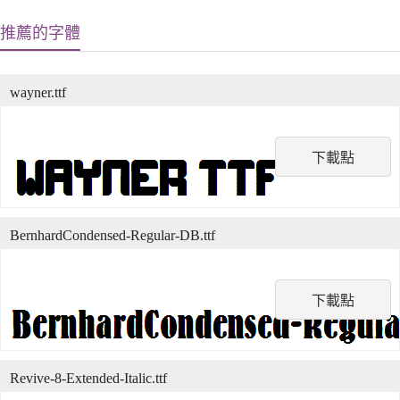
推薦的字體
wayner.ttf
下載點
BernhardCondensed-Regular-DB.ttf
下載點
Revive-8-Extended-Italic.ttf