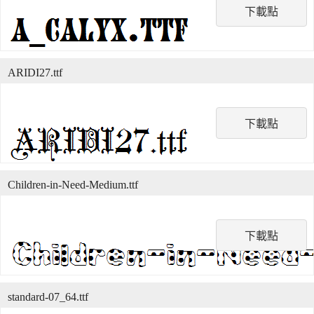
下載點
ARIDI27.ttf
下載點
Children-in-Need-Medium.ttf
下載點
standard-07_64.ttf