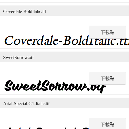
Coverdale-BoldItalic.ttf
下載點
SweetSorrow.otf
下載點
Arial-Special-G1-Italic.ttf
下載點