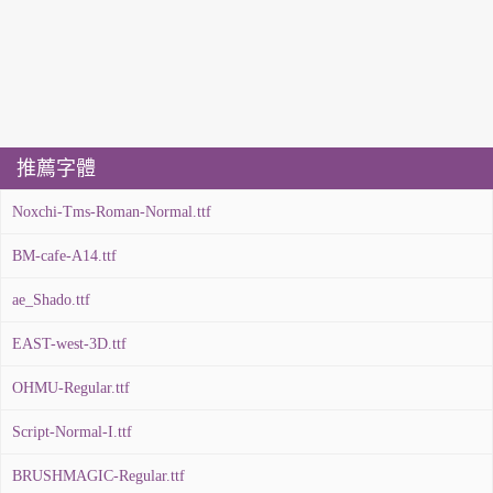
推薦字體
Noxchi-Tms-Roman-Normal.ttf
BM-cafe-A14.ttf
ae_Shado.ttf
EAST-west-3D.ttf
OHMU-Regular.ttf
Script-Normal-I.ttf
BRUSHMAGIC-Regular.ttf