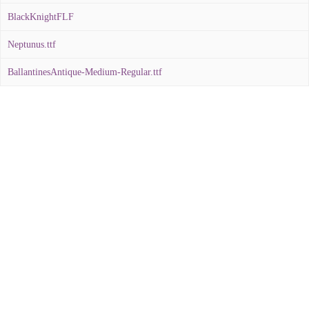
BlackKnightFLF
Neptunus.ttf
BallantinesAntique-Medium-Regular.ttf