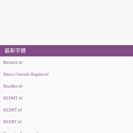
最新字體
Bérzierk.ttf
Básica-Unicode-Regular.ttf
BzzzBee.ttf
BZDMT.ttf
BZDHT.ttf
BZDBT.ttf