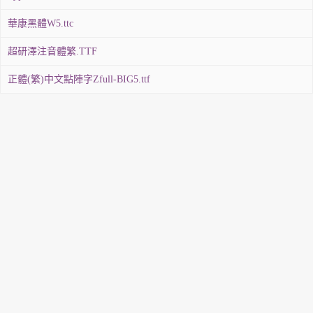
華康黑體W5.ttc
超研澤注音體繁.TTF
正體(繁)中文點陣字Zfull-BIG5.ttf