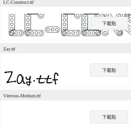
LC-Construct.ttf
下載點
Zay.ttf
下載點
Vitreous-Medium.ttf
下載點