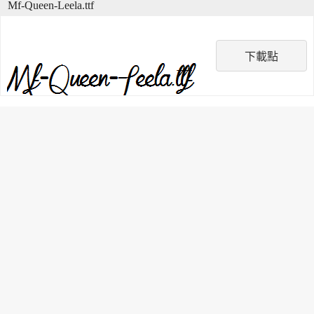
Mf-Queen-Leela.ttf
下載點