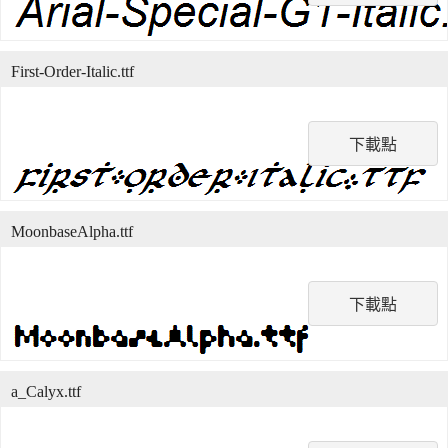
First-Order-Italic.ttf
下載點
MoonbaseAlpha.ttf
下載點
a_Calyx.ttf