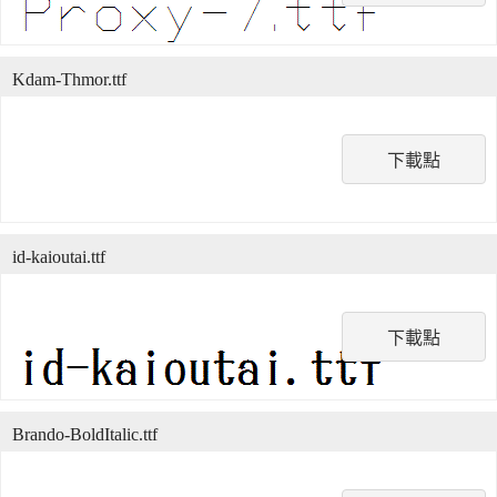
Kdam-Thmor.ttf
下載點
id-kaioutai.ttf
下載點
Brando-BoldItalic.ttf