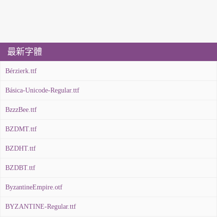
最新字體
Bérzierk.ttf
Básica-Unicode-Regular.ttf
BzzzBee.ttf
BZDMT.ttf
BZDHT.ttf
BZDBT.ttf
ByzantineEmpire.otf
BYZANTINE-Regular.ttf