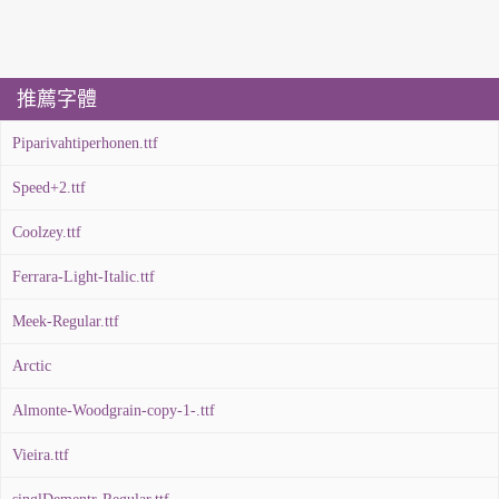
推薦字體
Piparivahtiperhonen.ttf
Speed+2.ttf
Coolzey.ttf
Ferrara-Light-Italic.ttf
Meek-Regular.ttf
Arctic
Almonte-Woodgrain-copy-1-.ttf
Vieira.ttf