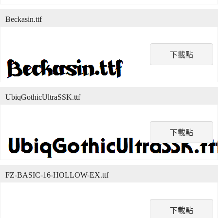
Beckasin.ttf
下載點
UbiqGothicUltraSSK.ttf
下載點
FZ-BASIC-16-HOLLOW-EX.ttf
下載點