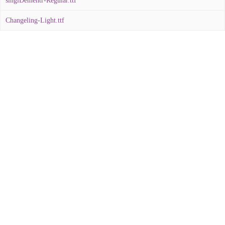
singlDementr-Regular.ttf
Changeling-Light.ttf