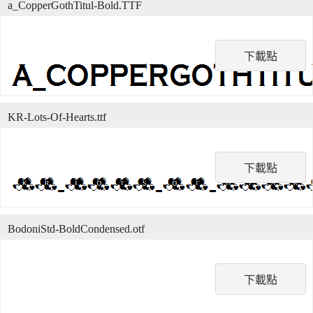
a_CopperGothTitul-Bold.TTF
下載點
KR-Lots-Of-Hearts.ttf
下載點
BodoniStd-BoldCondensed.otf
下載點