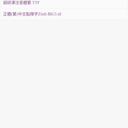
超研澤注音體繁.TTF
正體(繁)中文點陣字Zfull-BIG5.ttf