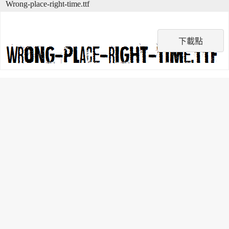
Wrong-place-right-time.ttf
下載點