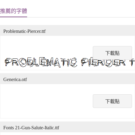
推薦的字體
Problematic-Piercer.ttf
下載點
Generica.otf
下載點
Fonts 21-Gun-Salute-Italic.ttf