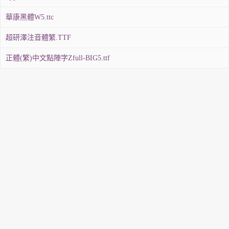
華康黑體W5.ttc
超研澤注音體繁.TTF
正體(繁)中文點陣字Zfull-BIG5.ttf