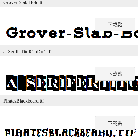
Grover-Slab-Bold.ttf
下載點
a_SeriferTitulCmDn.Ttf
下載點
PiratesBlackbeard.ttf
下載點