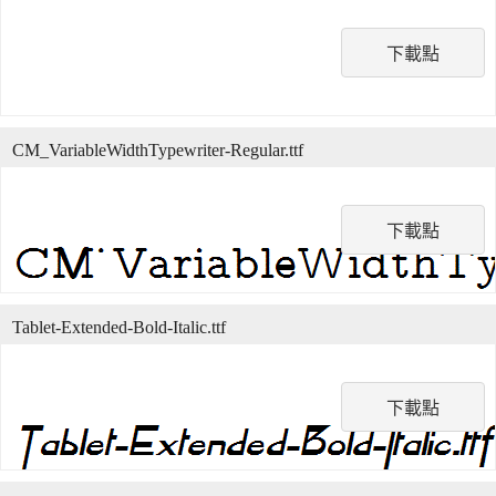
下載點
CM_VariableWidthTypewriter-Regular.ttf
下載點
Tablet-Extended-Bold-Italic.ttf
下載點