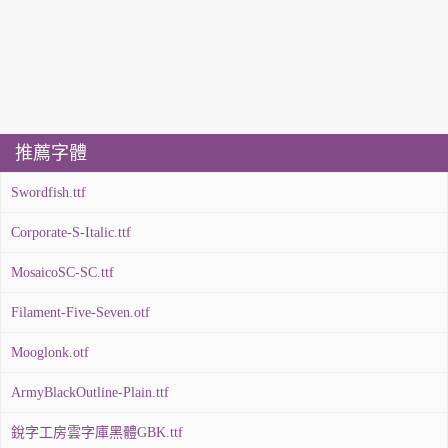
推薦字體
Swordfish.ttf
Corporate-S-Italic.ttf
MosaicoSC-SC.ttf
Filament-Five-Seven.otf
Mooglonk.otf
ArmyBlackOutline-Plain.ttf
銳字工房雲字庫黑體GBK.ttf