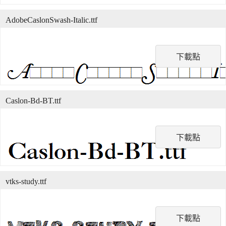
AdobeCaslonSwash-Italic.ttf
下載點
Caslon-Bd-BT.ttf
下載點
vtks-study.ttf
下載點