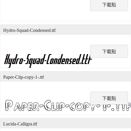
下載點
Hydro-Squad-Condensed.ttf
下載點
Paper-Clip-copy-1-.ttf
下載點
Lucida-Calligra.ttf