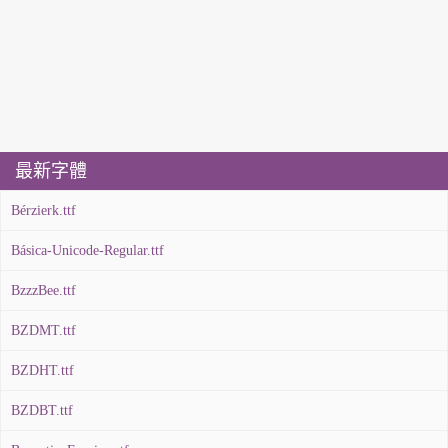
最新字體
Bérzierk.ttf
Básica-Unicode-Regular.ttf
BzzzBee.ttf
BZDMT.ttf
BZDHT.ttf
BZDBT.ttf