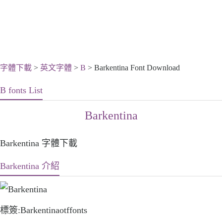
字體下載
>
英文字體
>
B
> Barkentina Font Download
B fonts List
Barkentina
Barkentina 字體下載
Barkentina 介紹
標簽:Barkentinaotffonts