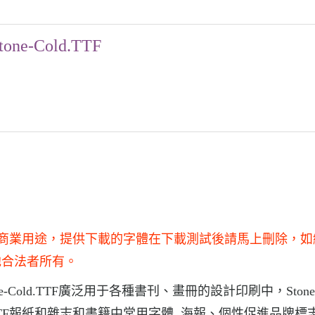
tone-Cold.TTF
不得用于商業用途，提供下載的字體在下載測試後請馬上刪除，
他合法者所有。
one-Cold.TTF廣泛用于各種書刊、畫冊的設計印刷中，Stone
old.TTF報紙和雜志和書籍中常用字體, 海報、個性促進品牌標