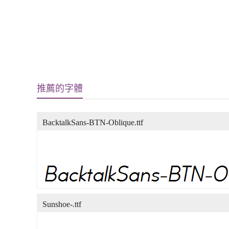
推薦的字體
BacktalkSans-BTN-Oblique.ttf
Sunshoe-.ttf