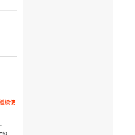
如繼續使
-
志設