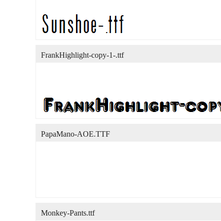
FrankHighlight-copy-1-.ttf
PapaMano-AOE.TTF
Monkey-Pants.ttf