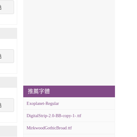
點
點
推薦字體
Exoplanet-Regular
點
DigitalStrip-2.0-BB-copy-1-.ttf
MirkwoodGothicBroad.ttf