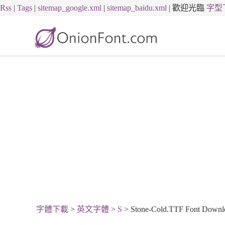
Rss
|
Tags
|
sitemap_google.xml
|
sitemap_baidu.xml
|
歡迎光臨
字型
字體下載
>
英文字體
>
S
> Stone-Cold.TTF Font Downl