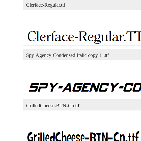
Clerface-Regular.ttf
Spy-Agency-Condensed-Italic-copy-1-.ttf
GrilledCheese-BTN-Cn.ttf