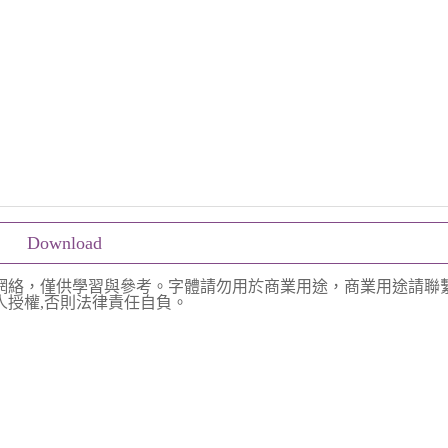
Download
網絡，僅供學習與參考。字體請勿用於商業用途，商業用途請聯
授權,否則法律責任自負。