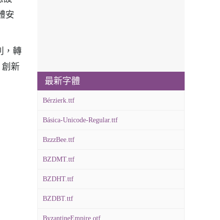
字體安
犀利，轉
、創新
最新字體
Bérzierk.ttf
Básica-Unicode-Regular.ttf
BzzzBee.ttf
BZDMT.ttf
BZDHT.ttf
BZDBT.ttf
ByzantineEmpire.otf