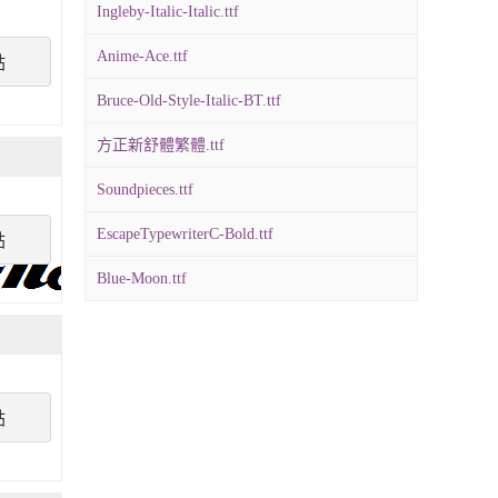
Ingleby-Italic-Italic.ttf
Anime-Ace.ttf
點
Bruce-Old-Style-Italic-BT.ttf
方正新舒體繁體.ttf
Soundpieces.ttf
EscapeTypewriterC-Bold.ttf
點
Blue-Moon.ttf
點