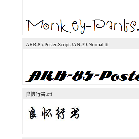
ARB-85-Poster-Script-JAN-39-Normal.ttf
良懷行書.otf