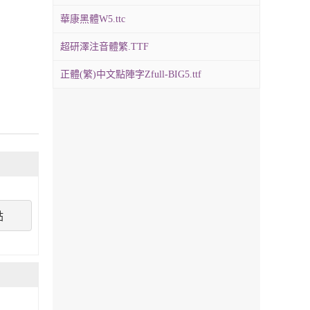
華康黑體W5.ttc
超研澤注音體繁.TTF
正體(繁)中文點陣字Zfull-BIG5.ttf
點