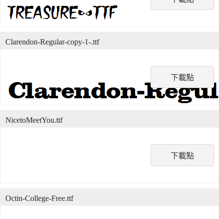
Clarendon-Regular-copy-1-.ttf
下載點
NicetoMeetYou.ttf
下載點
Octin-College-Free.ttf