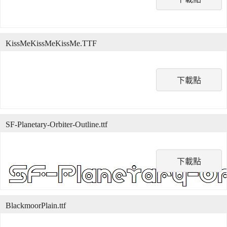
KissMeKissMeKissMe.TTF
下載點
SF-Planetary-Orbiter-Outline.ttf
下載點
BlackmoorPlain.ttf