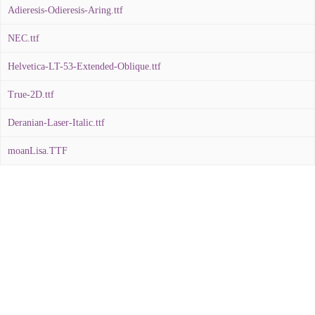
Adieresis-Odieresis-Aring.ttf
NEC.ttf
Helvetica-LT-53-Extended-Oblique.ttf
True-2D.ttf
Deranian-Laser-Italic.ttf
moanLisa.TTF