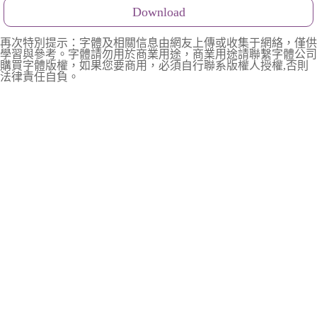
Download
再次特別提示：字體及相關信息由網友上傳或收集于網絡，僅供
學習與參考。字體請勿用於商業用途，商業用途請聯繫字體公司
購買字體版權，如果您要商用，必須自行聯系版權人授權,否則
法律責任自負。