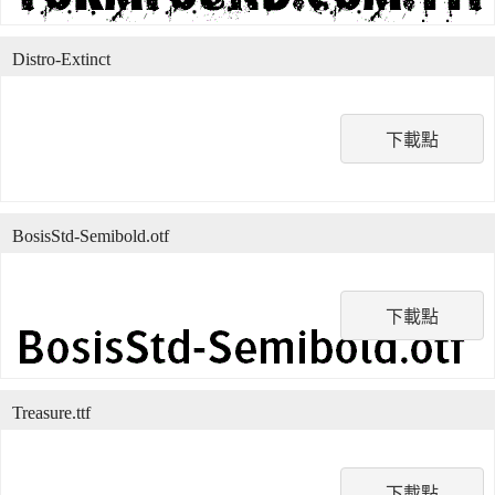
Distro-Extinct
下載點
BosisStd-Semibold.otf
下載點
Treasure.ttf
下載點