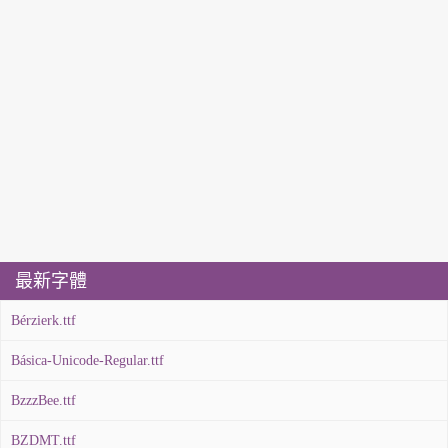
最新字體
Bérzierk.ttf
Básica-Unicode-Regular.ttf
BzzzBee.ttf
BZDMT.ttf