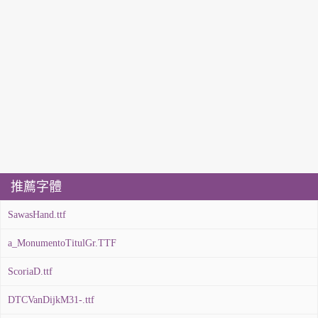
推薦字體
SawasHand.ttf
a_MonumentoTitulGr.TTF
ScoriaD.ttf
DTCVanDijkM31-.ttf