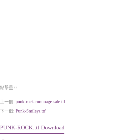
點擊量:
0
上一個:
punk-rock-rummage-sale.ttf
下一個:
Punk-Smileys.ttf
PUNK-ROCK.ttf Download