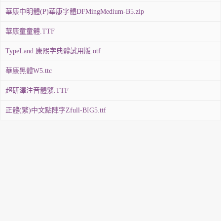
華康中明體(P)華康字體DFMingMedium-B5.zip
華康童童體.TTF
TypeLand 康熙字典體試用版.otf
華康黑體W5.ttc
超研澤注音體繁.TTF
正體(繁)中文點陣字Zfull-BIG5.ttf