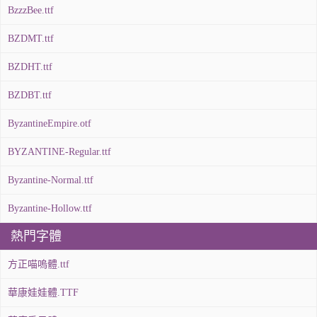
BzzzBee.ttf
BZDMT.ttf
BZDHT.ttf
BZDBT.ttf
ByzantineEmpire.otf
BYZANTINE-Regular.ttf
Byzantine-Normal.ttf
Byzantine-Hollow.ttf
熱門字體
方正喵嗚體.ttf
華康娃娃體.TTF