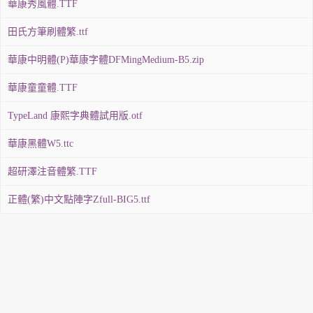
華康秀風體.TTF
田氏方筆刷體繁.ttf
華康中明體(P)華康字體DFMingMedium-B5.zip
華康童童體.TTF
TypeLand 康熙字典體試用版.otf
華康黑體W5.ttc
超研澤注音體繁.TTF
正體(繁)中文點陣字Zfull-BIG5.ttf