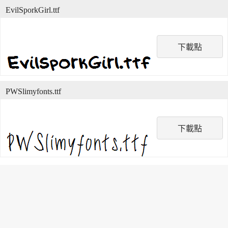
EvilSporkGirl.ttf
下載點
PWSlimyfonts.ttf
下載點