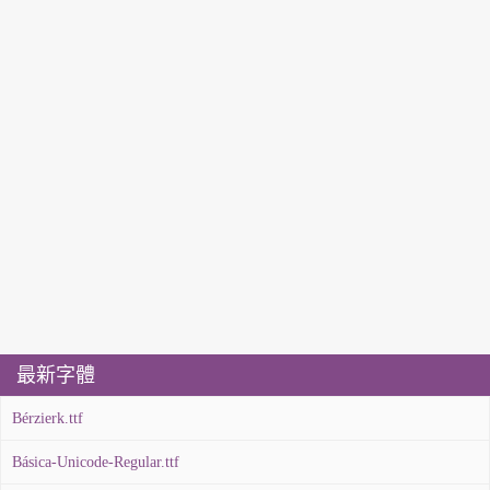
最新字體
Bérzierk.ttf
Básica-Unicode-Regular.ttf