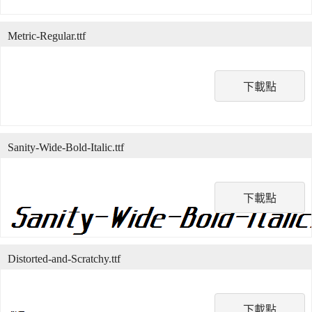
Metric-Regular.ttf
下載點
Sanity-Wide-Bold-Italic.ttf
下載點
Distorted-and-Scratchy.ttf
下載點