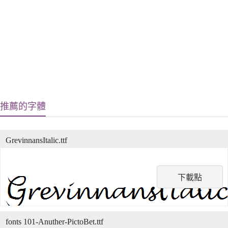
推薦的字體
GrevinnansItalic.ttf
下載點
fonts 101-Anuther-PictoBet.ttf