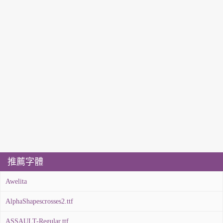
推薦字體
Awelita
AlphaShapescrosses2.ttf
ASSAULT-Regular.ttf