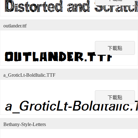
outlander.ttf
下載點
a_GroticLt-BoldItalic.TTF
下載點
Bethany-Style-Letters