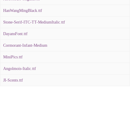
HanWangMingBlack.ttf
Stone-Serif-ITC-TT-MediumItalic.ttf
DayansFont.ttf
Cormorant-Infant-Medium
MiniPics.ttf
Angolmois-Italic.ttf
JI-Scents.ttf