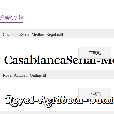
推薦的字體
CasablancaSerial-Medium-Regular.ttf
下載點
Royal-Acidbath-Outline.ttf
下載點