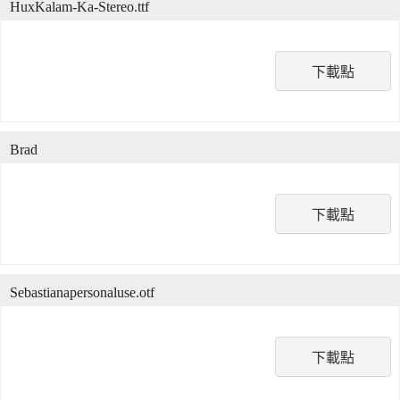
HuxKalam-Ka-Stereo.ttf
下載點
Brad
下載點
Sebastianapersonaluse.otf
下載點