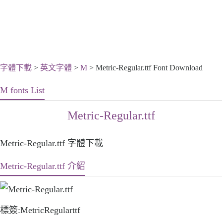
字體下載
>
英文字體
>
M
> Metric-Regular.ttf Font Download
M fonts List
Metric-Regular.ttf
Metric-Regular.ttf 字體下載
Metric-Regular.ttf 介紹
標簽:MetricRegularttf