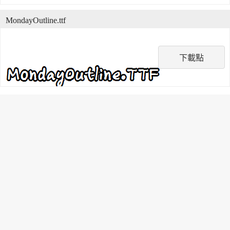
MondayOutline.ttf
下載點