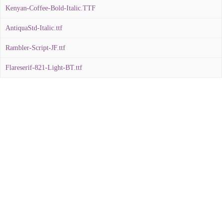
Kenyan-Coffee-Bold-Italic.TTF
AntiquaStd-Italic.ttf
Rambler-Script-JF.ttf
Flareserif-821-Light-BT.ttf