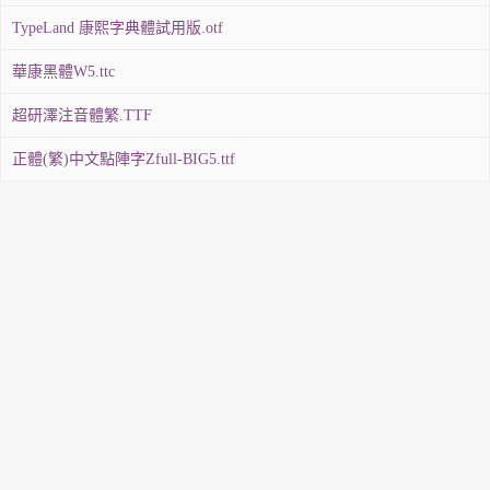
TypeLand 康熙字典體試用版.otf
華康黑體W5.ttc
超研澤注音體繁.TTF
正體(繁)中文點陣字Zfull-BIG5.ttf