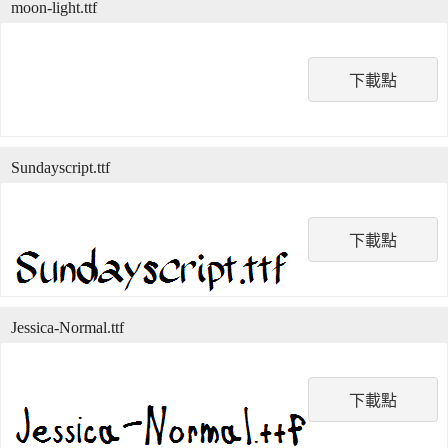
moon-light.ttf
下載點
Sundayscript.ttf
下載點
Jessica-Normal.ttf
下載點