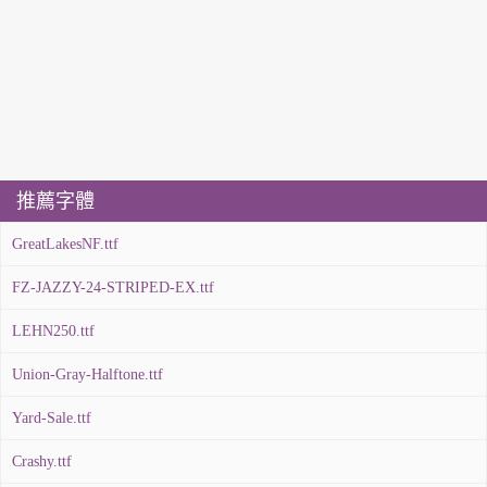
推薦字體
GreatLakesNF.ttf
FZ-JAZZY-24-STRIPED-EX.ttf
LEHN250.ttf
Union-Gray-Halftone.ttf
Yard-Sale.ttf
Crashy.ttf