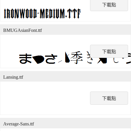
下載點
BMUGAsianFont.ttf
下載點
Lansing.ttf
下載點
Average-Sans.ttf