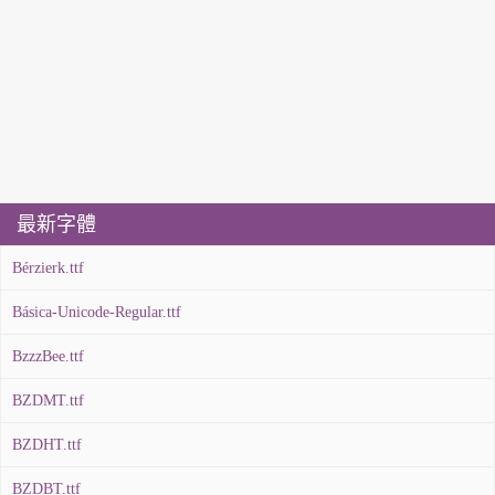
最新字體
Bérzierk.ttf
Básica-Unicode-Regular.ttf
BzzzBee.ttf
BZDMT.ttf
BZDHT.ttf
BZDBT.ttf