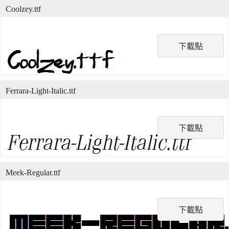
Coolzey.ttf
下載點
Ferrara-Light-Italic.ttf
下載點
Meek-Regular.ttf
下載點