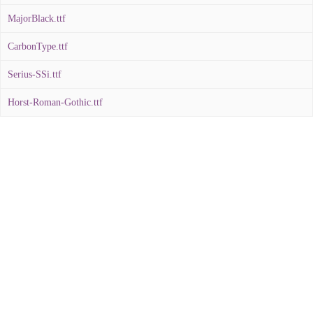
MajorBlack.ttf
CarbonType.ttf
Serius-SSi.ttf
Horst-Roman-Gothic.ttf