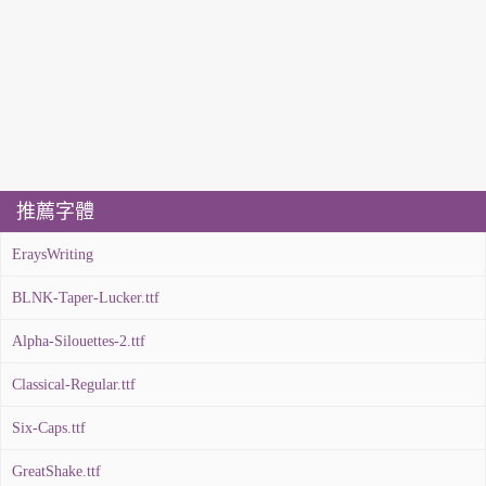
推薦字體
EraysWriting
BLNK-Taper-Lucker.ttf
Alpha-Silouettes-2.ttf
Classical-Regular.ttf
Six-Caps.ttf
GreatShake.ttf