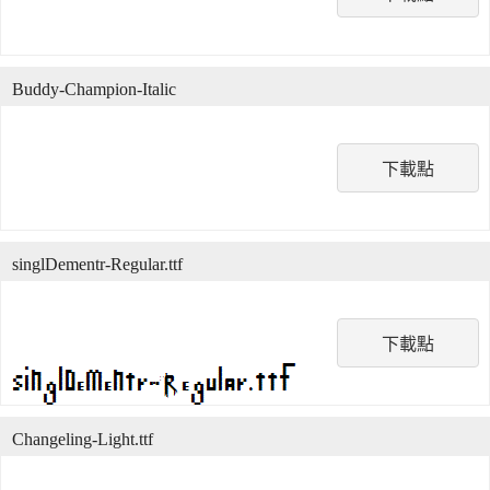
Buddy-Champion-Italic
下載點
singlDementr-Regular.ttf
下載點
Changeling-Light.ttf