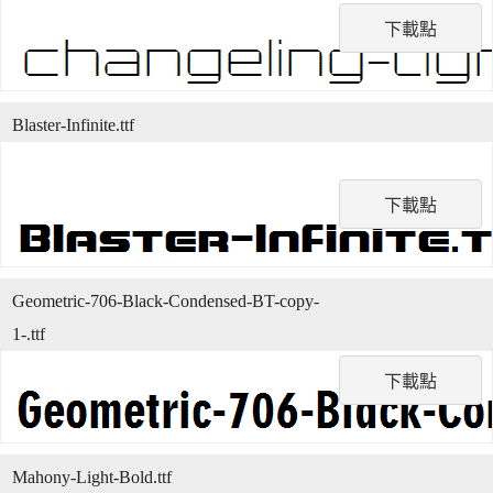
下載點
Blaster-Infinite.ttf
下載點
Geometric-706-Black-Condensed-BT-copy-
1-.ttf
下載點
Mahony-Light-Bold.ttf