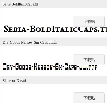
Seria-BoldItalicCaps.ttf
下載點
Dry-Goods-Narrow-Sm-Caps-JL.ttf
下載點
Skate-or-Die.ttf
下載點