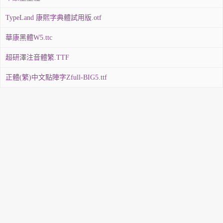
TypeLand 康熙字典體試用版.otf
華康黑體W5.ttc
超研澤注音體繁.TTF
正體(繁)中文點陣字Zfull-BIG5.ttf