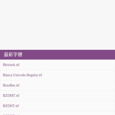
最新字體
Bérzierk.ttf
Básica-Unicode-Regular.ttf
BzzzBee.ttf
BZDMT.ttf
BZDHT.ttf