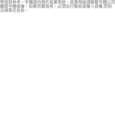
學習與參考。字體請勿用於商業用途，商業用途請聯繫字體公司
購買字體版權，如果您要商用，必須自行聯系版權人授權,否則
法律責任自負。