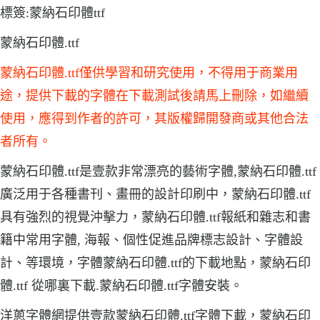
標簽:蒙納石印體ttf
蒙納石印體.ttf
蒙納石印體.ttf僅供學習和研究使用，不得用于商業用
途，提供下載的字體在下載測試後請馬上刪除，如繼續
使用，應得到作者的許可，其版權歸開發商或其他合法
者所有。
蒙納石印體.ttf是壹款非常漂亮的藝術字體,蒙納石印體.ttf
廣泛用于各種書刊、畫冊的設計印刷中，蒙納石印體.ttf
具有強烈的視覺沖擊力，蒙納石印體.ttf報紙和雜志和書
籍中常用字體, 海報、個性促進品牌標志設計、字體設
計、等環境，字體蒙納石印體.ttf的下載地點，蒙納石印
體.ttf 從哪裏下載.蒙納石印體.ttf字體安裝。
洋蔥字體網提供壹款蒙納石印體.ttf字體下載，蒙納石印