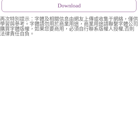
Download
再次特別提示：字體及相關信息由網友上傳或收集于網絡，僅供
學習與參考。字體請勿用於商業用途，商業用途請聯繫字體公司
購買字體版權，如果您要商用，必須自行聯系版權人授權,否則
法律責任自負。