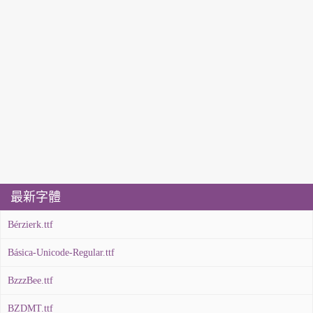
最新字體
Bérzierk.ttf
Básica-Unicode-Regular.ttf
BzzzBee.ttf
BZDMT.ttf