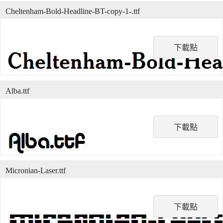
Cheltenham-Bold-Headline-BT-copy-1-.ttf
下載點
Alba.ttf
下載點
Micronian-Laser.ttf
下載點