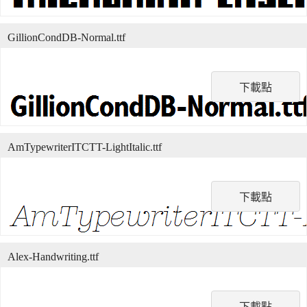
GillionCondDB-Normal.ttf
下載點
AmTypewriterITCTT-LightItalic.ttf
下載點
Alex-Handwriting.ttf
下載點