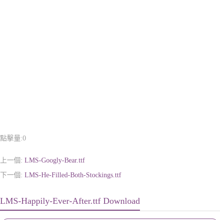
點擊量:
0
上一個:
LMS-Googly-Bear.ttf
下一個:
LMS-He-Filled-Both-Stockings.ttf
LMS-Happily-Ever-After.ttf Download