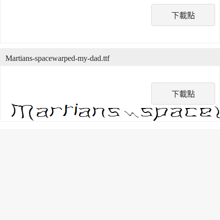
下載點
Martians-spacewarped-my-dad.ttf
下載點