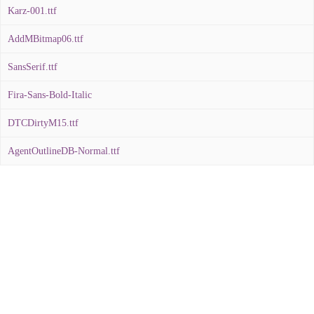
Karz-001.ttf
AddMBitmap06.ttf
SansSerif.ttf
Fira-Sans-Bold-Italic
DTCDirtyM15.ttf
AgentOutlineDB-Normal.ttf