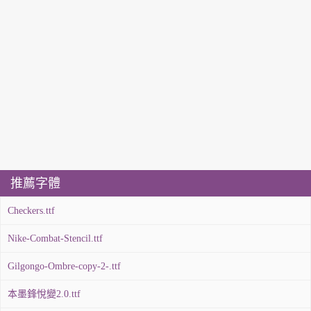
推薦字體
Checkers.ttf
Nike-Combat-Stencil.ttf
Gilgongo-Ombre-copy-2-.ttf
本墨鋒悅變2.0.ttf