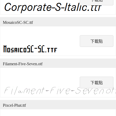
MosaicoSC-SC.ttf
下載點
Filament-Five-Seven.otf
下載點
Pixcel-Phat.ttf