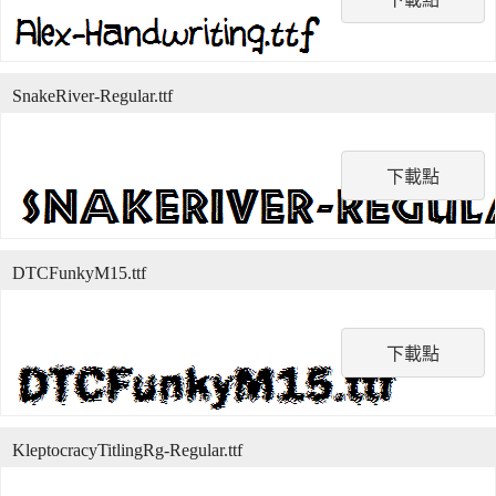
SnakeRiver-Regular.ttf
下載點
DTCFunkyM15.ttf
下載點
KleptocracyTitlingRg-Regular.ttf