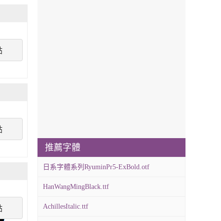
點
點
推薦字體
日系字體系列RyuminPr5-ExBold.otf
HanWangMingBlack.ttf
AchillesItalic.ttf
點