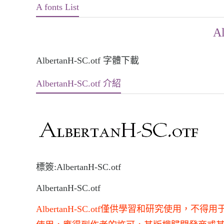
A fonts List
Al
AlbertanH-SC.otf 字體下載
AlbertanH-SC.otf 介紹
標簽:AlbertanH-SC.otf
AlbertanH-SC.otf
AlbertanH-SC.otf僅供學習和研究使