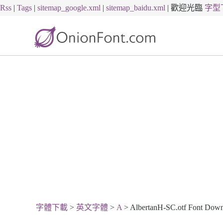
Rss
|
Tags
|
sitemap_google.xml
|
sitemap_baidu.xml
|
歡迎光臨
字型
字體下載
>
英文字體
>
A
> AlbertanH-SC.otf Font Dow