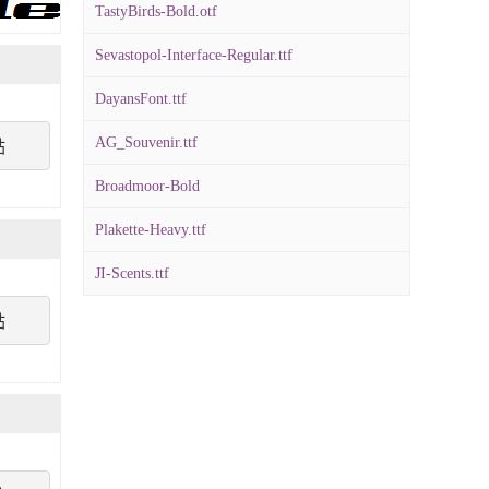
TastyBirds-Bold.otf
Sevastopol-Interface-Regular.ttf
DayansFont.ttf
AG_Souvenir.ttf
點
Broadmoor-Bold
Plakette-Heavy.ttf
JI-Scents.ttf
點