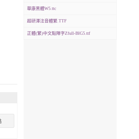
華康黑體W5.ttc
超研澤注音體繁.TTF
正體(繁)中文點陣字Zfull-BIG5.ttf
點