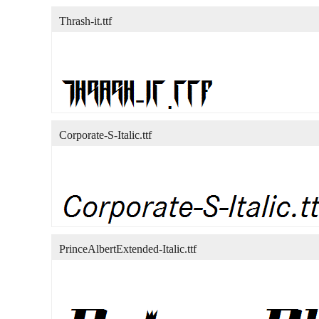
Thrash-it.ttf
Corporate-S-Italic.ttf
PrinceAlbertExtended-Italic.ttf