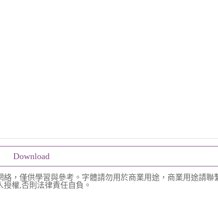
Download
網絡，僅供學習與參考。字體請勿用於商業用途，商業用途請聯
授權,否則法律責任自負。