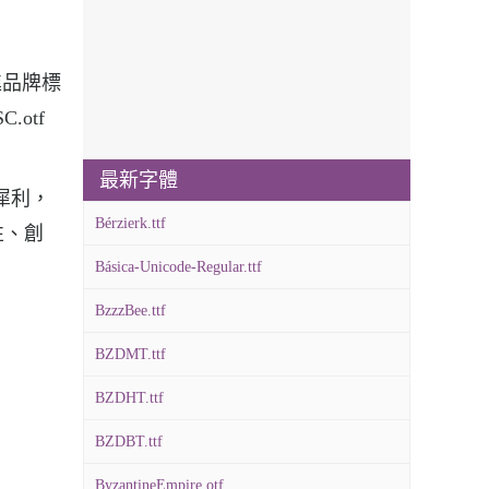
促進品牌標
.otf
最新字體
勁犀利，
Bérzierk.ttf
性、創
Básica-Unicode-Regular.ttf
BzzzBee.ttf
BZDMT.ttf
BZDHT.ttf
BZDBT.ttf
ByzantineEmpire.otf