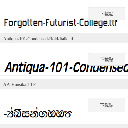
下載點
Antiqua-101-Condensed-Bold-Italic.ttf
下載點
AA-Hansika.TTF
下載點