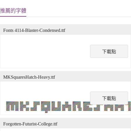
推薦的字體
Fonts 4114-Blaster-Condensed.ttf
下載點
MKSquaresHatch-Heavy.ttf
下載點
Forgotten-Futurist-College.ttf