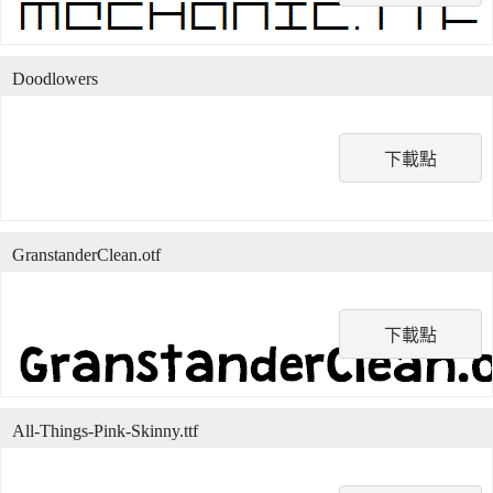
Doodlowers
下載點
GranstanderClean.otf
下載點
All-Things-Pink-Skinny.ttf