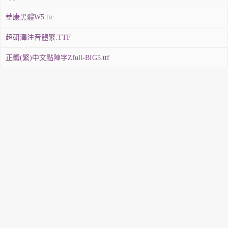
華康黑體W5.ttc
超研澤注音體繁.TTF
正體(繁)中文點陣字Zfull-BIG5.ttf