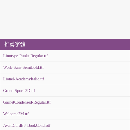
推薦字體
Linotype-Punkt-Regular.ttf
Work-Sans-SemiBold.ttf
Lionel-AcademyItalic.ttf
Grand-Sport-3D.ttf
GarnetCondensed-Regular.ttf
Welcome2M.ttf
AvantGardEF-BookCond.otf