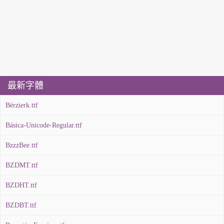
最新字體
Bérzierk.ttf
Básica-Unicode-Regular.ttf
BzzzBee.ttf
BZDMT.ttf
BZDHT.ttf
BZDBT.ttf