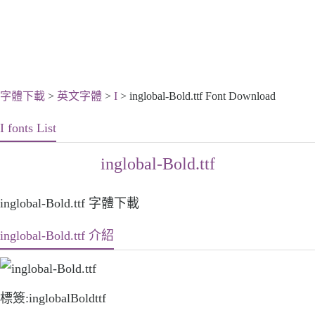
字體下載
>
英文字體
>
I
> inglobal-Bold.ttf Font Download
I fonts List
inglobal-Bold.ttf
inglobal-Bold.ttf 字體下載
inglobal-Bold.ttf 介紹
標簽:inglobalBoldttf