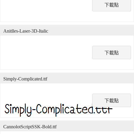
下載點
Anitlles-Laser-3D-Italic
下載點
Simply-Complicated.ttf
下載點
CannolotScriptSSK-Bold.ttf