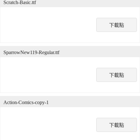
Scratch-Basic.ttf
下載點
SparrowNew119-Regular.ttf
下載點
Action-Comics-copy-1
下載點