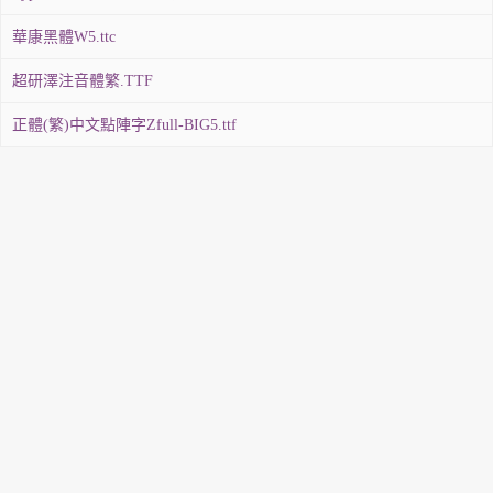
華康黑體W5.ttc
超研澤注音體繁.TTF
正體(繁)中文點陣字Zfull-BIG5.ttf