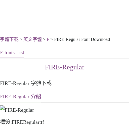
字體下載
>
英文字體
>
F
> FIRE-Regular Font Download
F fonts List
FIRE-Regular
FIRE-Regular 字體下載
FIRE-Regular 介紹
標簽:FIRERegularttf