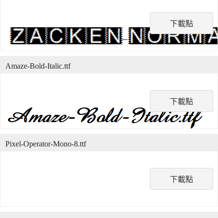
下載點
Amaze-Bold-Italic.ttf
下載點
Pixel-Operator-Mono-8.ttf
下載點