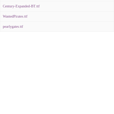
Century-Expanded-BT.ttf
WantedPirates.ttf
pearlygates.ttf