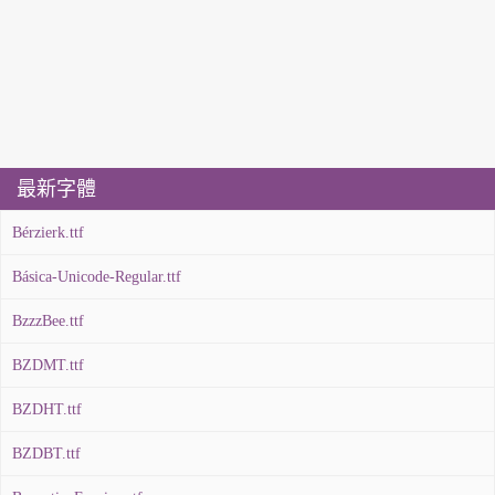
最新字體
Bérzierk.ttf
Básica-Unicode-Regular.ttf
BzzzBee.ttf
BZDMT.ttf
BZDHT.ttf
BZDBT.ttf