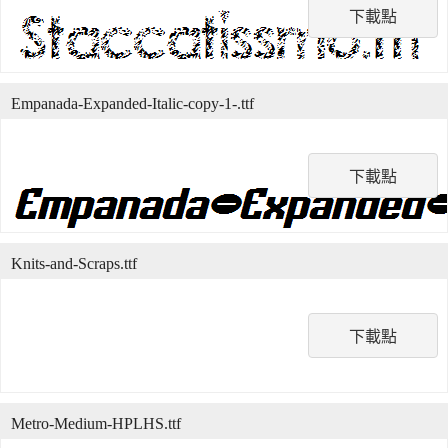
下載點
Empanada-Expanded-Italic-copy-1-.ttf
下載點
Knits-and-Scraps.ttf
下載點
Metro-Medium-HPLHS.ttf