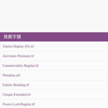
推薦字體
Tekton-Display-SSi.ttf
Aircruiser-Platinum.ttf
Commerciality-Regular.ttf
Pleiadian.otf
Family-Bonding.ttf
Unique-Extended.ttf
Power-Lord-Regular.ttf