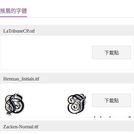
推薦的字體
LaTribuneCP.otf
下載點
Hentzau_Initials.ttf
下載點
Zacken-Normal.ttf