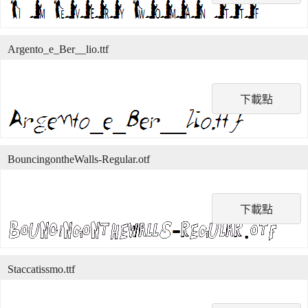
Argento_e_Ber__lio.ttf
下載點
BouncingontheWalls-Regular.otf
下載點
Staccatissmo.ttf