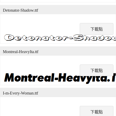
Detonator-Shadow.ttf
下載點
Montreal-HeavyIta.ttf
下載點
I-m-Every-Woman.ttf
下載點