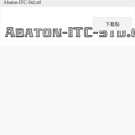
Abaton-ITC-Std.otf
下載點