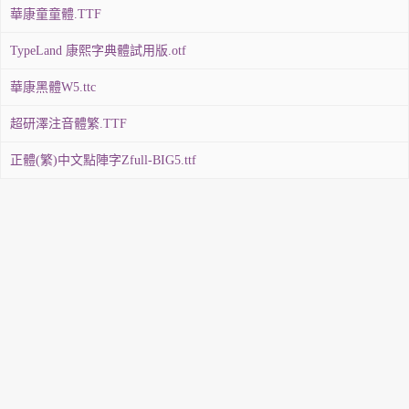
華康童童體.TTF
TypeLand 康熙字典體試用版.otf
華康黑體W5.ttc
超研澤注音體繁.TTF
正體(繁)中文點陣字Zfull-BIG5.ttf