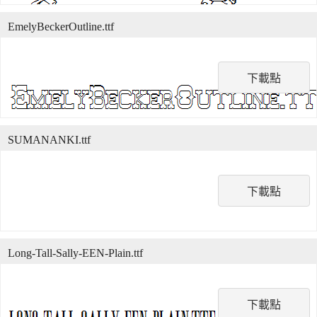
EmelyBeckerOutline.ttf
下載點
SUMANANKI.ttf
下載點
Long-Tall-Sally-EEN-Plain.ttf
下載點