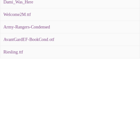
Dami_Was_Here
Welcome2M.ttf
Army-Rangers-Condensed
AvantGardEF-BookCond.otf
Riesling.ttf