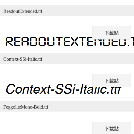
ReadoutExtended.ttf
下載點
Context-SSi-Italic.ttf
下載點
FeggoliteMono-Bold.ttf
下載點