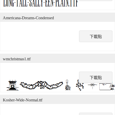
Americana-Dreams-Condensed
下載點
wmchristmas1.ttf
下載點
Kosher-Wide-Normal.ttf