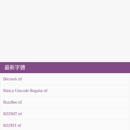
最新字體
Bérzierk.ttf
Básica-Unicode-Regular.ttf
BzzzBee.ttf
BZDMT.ttf
BZDHT.ttf