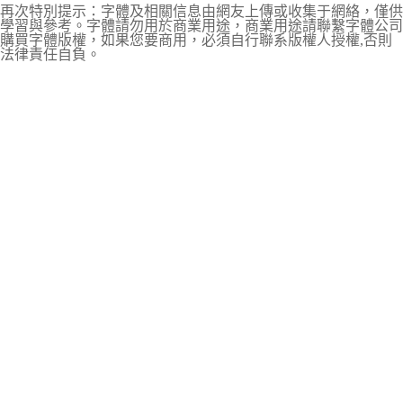
再次特別提示：字體及相關信息由網友上傳或收集于網絡，僅供
學習與參考。字體請勿用於商業用途，商業用途請聯繫字體公司
購買字體版權，如果您要商用，必須自行聯系版權人授權,否則
法律責任自負。