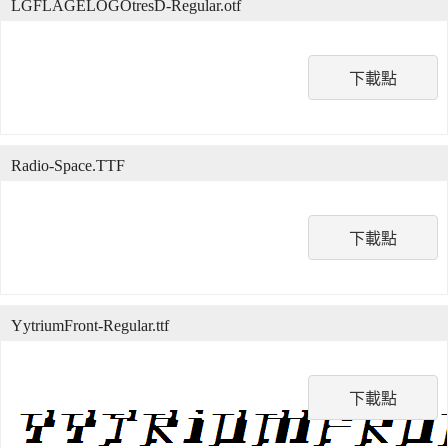
LGFLAGELOGOtresD-Regular.otf
下載點
Radio-Space.TTF
下載點
YytriumFront-Regular.ttf
下載點