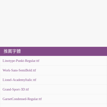
推薦字體
Linotype-Punkt-Regular.ttf
Work-Sans-SemiBold.ttf
Lionel-AcademyItalic.ttf
Grand-Sport-3D.ttf
GarnetCondensed-Regular.ttf