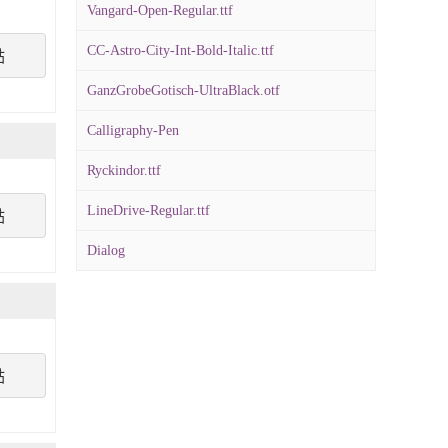
Vangard-Open-Regular.ttf
CC-Astro-City-Int-Bold-Italic.ttf
點
GanzGrobeGotisch-UltraBlack.otf
Calligraphy-Pen
Ryckindor.ttf
LineDrive-Regular.ttf
點
Dialog
點