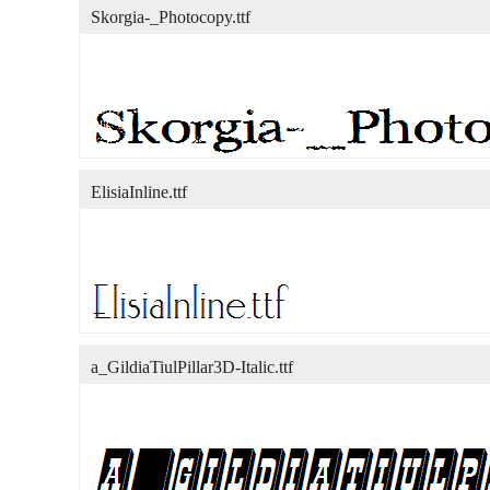
Skorgia-_Photocopy.ttf
ElisiaInline.ttf
a_GildiaTiulPillar3D-Italic.ttf