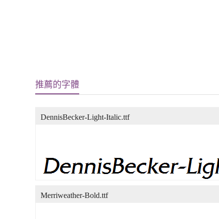
推薦的字體
DennisBecker-Light-Italic.ttf
Merriweather-Bold.ttf