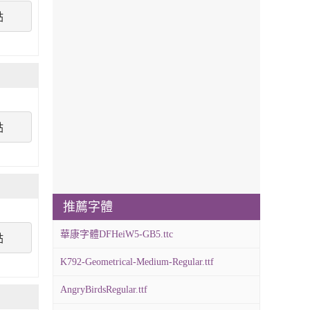
點
點
推薦字體
華康字體DFHeiW5-GB5.ttc
點
K792-Geometrical-Medium-Regular.ttf
AngryBirdsRegular.ttf