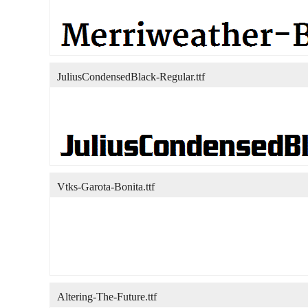
JuliusCondensedBlack-Regular.ttf
Vtks-Garota-Bonita.ttf
Altering-The-Future.ttf