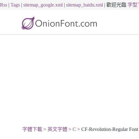
Rss
|
Tags
|
sitemap_google.xml
|
sitemap_baidu.xml
|
歡迎光臨
字型
字體下載
>
英文字體
>
C
> CF-Revolution-Regular Fon