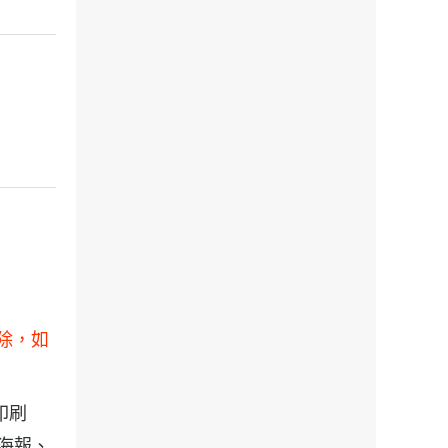
刪除，如
計印刷
, 海報、