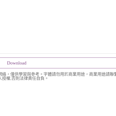
Download
網絡，僅供學習與參考。字體請勿用於商業用途，商業用途請聯
授權,否則法律責任自負。