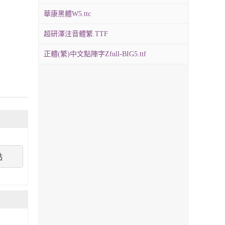
華康黑體W5.ttc
超研澤注音體繁.TTF
正體(繁)中文點陣字Zfull-BIG5.ttf
點