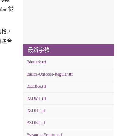
ar 從
的風格，
個融合
最新字體
Bérzierk.ttf
Básica-Unicode-Regular.ttf
BzzzBee.ttf
BZDMT.ttf
BZDHT.ttf
BZDBT.ttf
ByzantineEmpire.otf