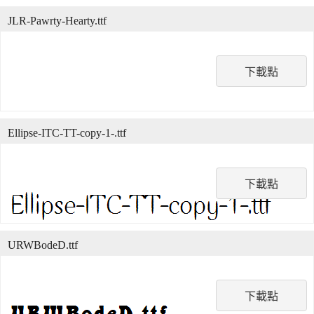
JLR-Pawrty-Hearty.ttf
下載點
Ellipse-ITC-TT-copy-1-.ttf
下載點
URWBodeD.ttf
下載點