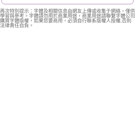
再次特別提示：字體及相關信息由網友上傳或收集于網絡，僅供
學習與參考。字體請勿用於商業用途，商業用途請聯繫字體公司
購買字體版權，如果您要商用，必須自行聯系版權人授權,否則
法律責任自負。