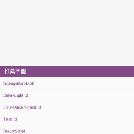
推薦字體
AnzeigenGroD.otf
Ruler-Light.ttf
Fritz-Quad-Normal.ttf
Titan.ttf
BeautyScript