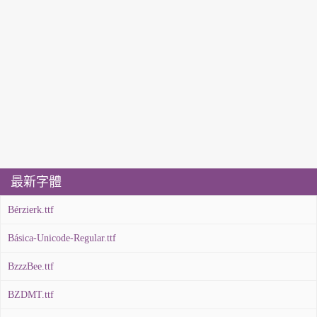
最新字體
Bérzierk.ttf
Básica-Unicode-Regular.ttf
BzzzBee.ttf
BZDMT.ttf