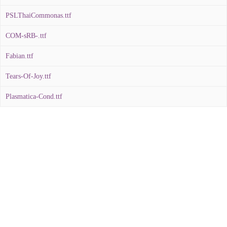
PSLThaiCommonas.ttf
COM-sRB-.ttf
Fabian.ttf
Tears-Of-Joy.ttf
Plasmatica-Cond.ttf