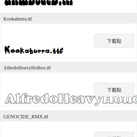
Kookaburra.ttf
下載點
AlfredoHeavyHollow.ttf
下載點
GENOCIDE_RMX.ttf