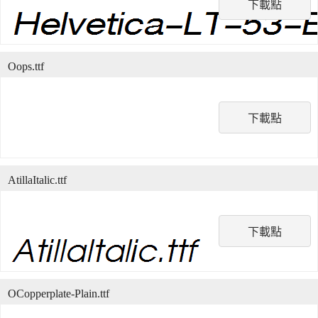
下載點
Oops.ttf
下載點
AtillaItalic.ttf
下載點
OCopperplate-Plain.ttf