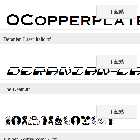
下載點
Deranian-Laser-Italic.ttf
下載點
The-Death.ttf
下載點
Juniper-Normal-copy-2-.ttf