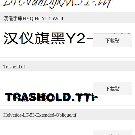
漢儀字庫HYQiHeiY2-55W.ttf
下載點
Trashold.ttf
下載點
Helvetica-LT-53-Extended-Oblique.ttf