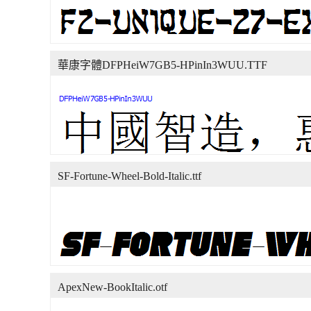
華康字體DFPHeiW7GB5-HPinIn3WUU.TTF
SF-Fortune-Wheel-Bold-Italic.ttf
ApexNew-BookItalic.otf