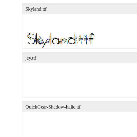
Skyland.ttf
jey.ttf
QuickGear-Shadow-Italic.ttf