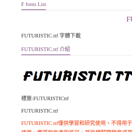
F fonts List
F
FUTURISTIC.ttf 字體下載
FUTURISTIC.ttf 介紹
標簽:FUTURISTICttf
FUTURISTIC.ttf
FUTURISTIC.ttf僅供學習和研究使用