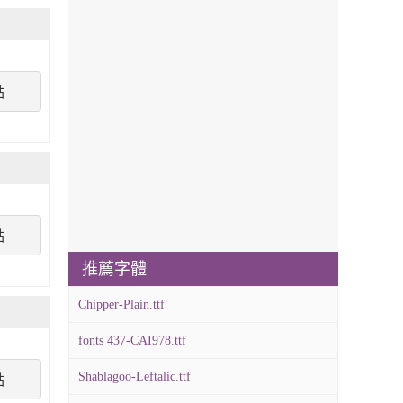
點
點
推薦字體
Chipper-Plain.ttf
fonts 437-CAI978.ttf
Shablagoo-Leftalic.ttf
點