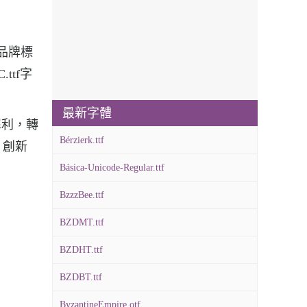
進品牌標
ttf字
最新字體
勁犀利，轉
Bérzierk.ttf
、創新
Básica-Unicode-Regular.ttf
BzzzBee.ttf
BZDMT.ttf
BZDHT.ttf
BZDBT.ttf
ByzantineEmpire.otf