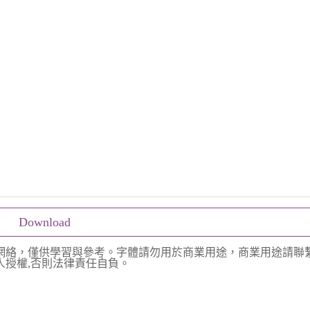
Download
網絡，僅供學習與參考。字體請勿用於商業用途，商業用途請聯
授權,否則法律責任自負。