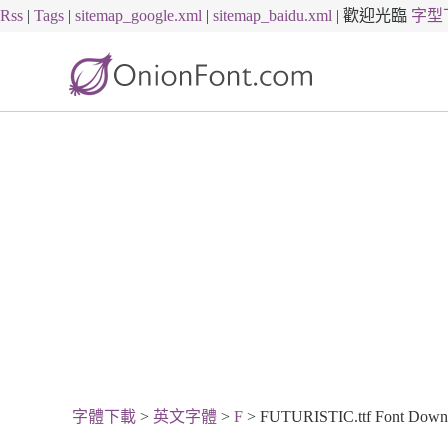
Rss
|
Tags
|
sitemap_google.xml
|
sitemap_baidu.xml
|
歡迎光臨
字型
字體下載
>
英文字體
>
F
> FUTURISTIC.ttf Font Down