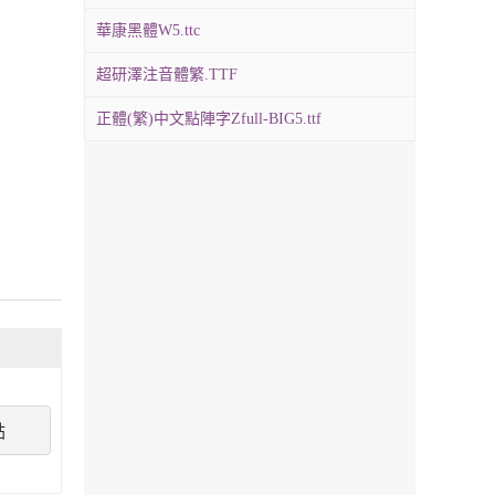
華康黑體W5.ttc
超研澤注音體繁.TTF
正體(繁)中文點陣字Zfull-BIG5.ttf
點