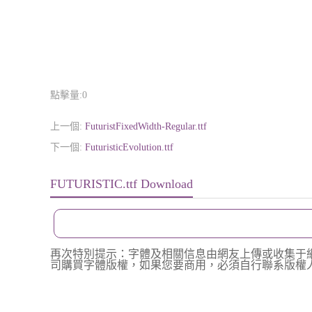
點擊量:
0
上一個:
FuturistFixedWidth-Regular.ttf
下一個:
FuturisticEvolution.ttf
FUTURISTIC.ttf Download
再次特別提示：字體及相關信息由網友上傳或收集于
司購買字體版權，如果您要商用，必須自行聯系版權人