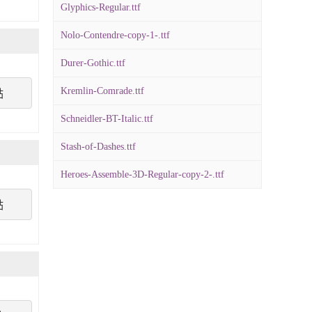
Glyphics-Regular.ttf
Nolo-Contendre-copy-1-.ttf
Durer-Gothic.ttf
Kremlin-Comrade.ttf
點
Schneidler-BT-Italic.ttf
Stash-of-Dashes.ttf
Heroes-Assemble-3D-Regular-copy-2-.ttf
點