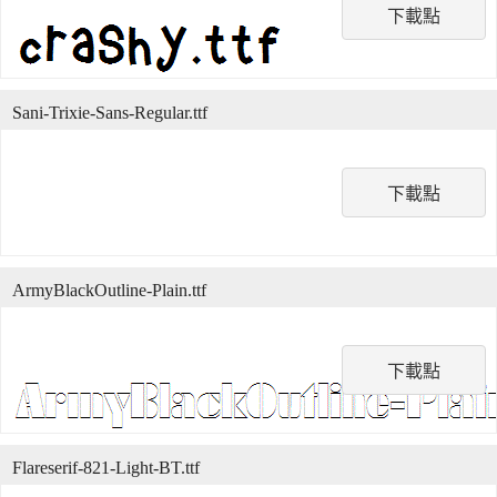
下載點
Sani-Trixie-Sans-Regular.ttf
下載點
ArmyBlackOutline-Plain.ttf
下載點
Flareserif-821-Light-BT.ttf