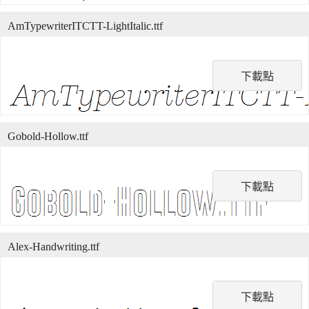
AmTypewriterITCTT-LightItalic.ttf
下載點
Gobold-Hollow.ttf
下載點
Alex-Handwriting.ttf
下載點