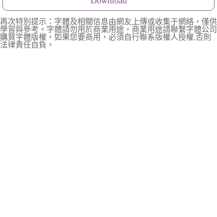
Download
再次特別提示：字體及相關信息由網友上傳或收集于網絡，僅供
學習與參考。字體請勿用於商業用途，商業用途請聯繫字體公司
購買字體版權，如果您要商用，必須自行聯系版權人授權,否則
法律責任自負。