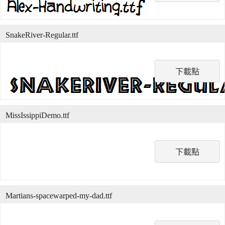
SnakeRiver-Regular.ttf
下載點
MissIssippiDemo.ttf
下載點
Martians-spacewarped-my-dad.ttf