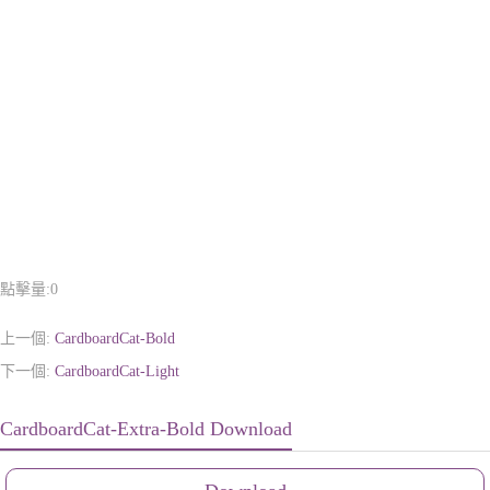
點擊量:
0
上一個:
CardboardCat-Bold
下一個:
CardboardCat-Light
CardboardCat-Extra-Bold Download