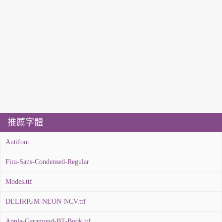
推薦字體
Antifont
Fira-Sans-Condensed-Regular
Modes.ttf
DELIRIUM-NEON-NCV.ttf
Apple-Garamond-BT-Book.ttf