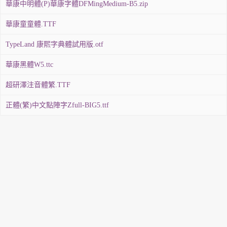
華康中明體(P)華康字體DFMingMedium-B5.zip
華康童童體.TTF
TypeLand 康熙字典體試用版.otf
華康黑體W5.ttc
超研澤注音體繁.TTF
正體(繁)中文點陣字Zfull-BIG5.ttf