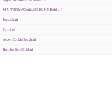
日系字體系列GothicMB101Pr5-Bold.otf
Joystick.ttf
Spiral.ttf
AccentCookieDough.ttf
Bonobo-SemiBold.ttf