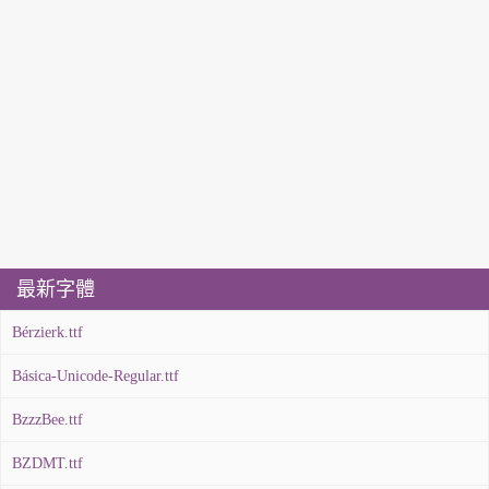
最新字體
Bérzierk.ttf
Básica-Unicode-Regular.ttf
BzzzBee.ttf
BZDMT.ttf