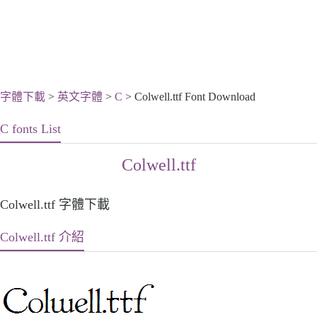
字體下載
>
英文字體
>
C
> Colwell.ttf Font Download
C fonts List
Colwell.ttf
Colwell.ttf 字體下載
Colwell.ttf 介紹