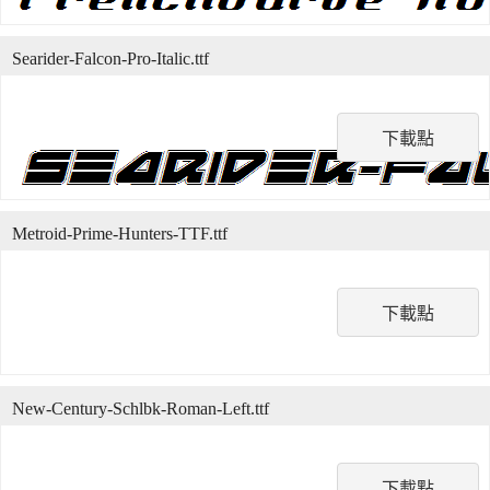
Searider-Falcon-Pro-Italic.ttf
下載點
Metroid-Prime-Hunters-TTF.ttf
下載點
New-Century-Schlbk-Roman-Left.ttf
下載點