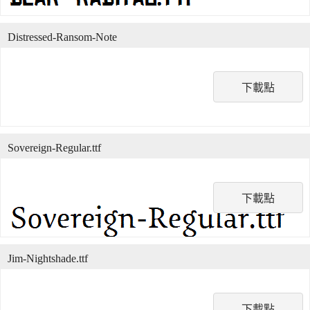
Distressed-Ransom-Note
下載點
Sovereign-Regular.ttf
下載點
Jim-Nightshade.ttf
下載點