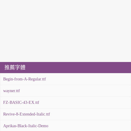
推薦字體
Begin-from-A-Regular.ttf
wayner.ttf
FZ-BASIC-43-EX.ttf
Revive-8-Extended-Italic.ttf
Aprikas-Black-Italic-Demo