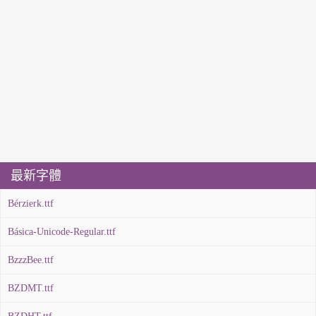
最新字體
Bérzierk.ttf
Básica-Unicode-Regular.ttf
BzzzBee.ttf
BZDMT.ttf