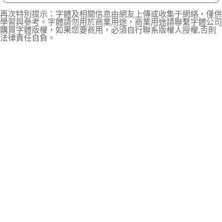
再次特別提示：字體及相關信息由網友上傳或收集于網絡，僅供
學習與參考。字體請勿用於商業用途，商業用途請聯繫字體公司
購買字體版權，如果您要商用，必須自行聯系版權人授權,否則
法律責任自負。