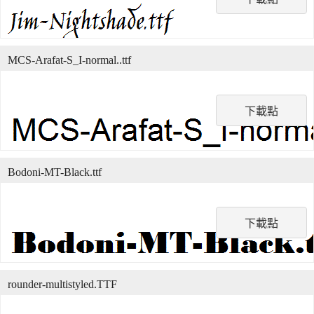
MCS-Arafat-S_I-normal..ttf
下載點
Bodoni-MT-Black.ttf
下載點
rounder-multistyled.TTF