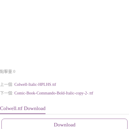
點擊量:
0
上一個:
Colwell-Italic-HPLHS.ttf
下一個:
Comic-Book-Commando-Bold-Italic-copy-2-.ttf
Colwell.ttf Download
Download