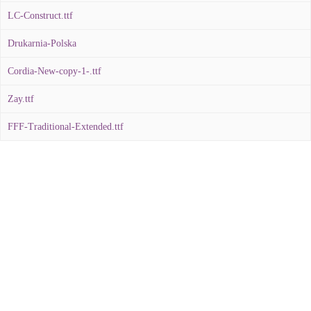
LC-Construct.ttf
Drukarnia-Polska
Cordia-New-copy-1-.ttf
Zay.ttf
FFF-Traditional-Extended.ttf