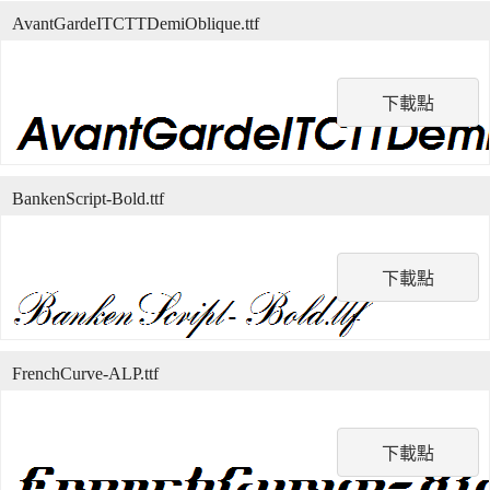
AvantGardeITCTTDemiOblique.ttf
下載點
BankenScript-Bold.ttf
下載點
FrenchCurve-ALP.ttf
下載點