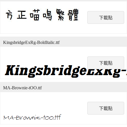
下載點
KingsbridgeExRg-BoldItalic.ttf
下載點
MA-Brownie-tOO.ttf
下載點