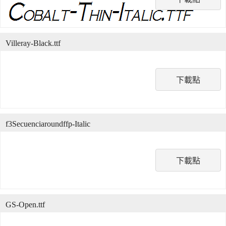
Villeray-Black.ttf
下載點
f3Secuenciaroundffp-Italic
下載點
GS-Open.ttf