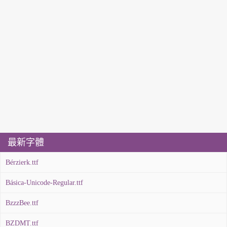
最新字體
Bérzierk.ttf
Básica-Unicode-Regular.ttf
BzzzBee.ttf
BZDMT.ttf