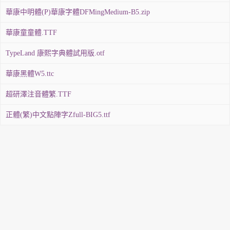
華康中明體(P)華康字體DFMingMedium-B5.zip
華康童童體.TTF
TypeLand 康熙字典體試用版.otf
華康黑體W5.ttc
超研澤注音體繁.TTF
正體(繁)中文點陣字Zfull-BIG5.ttf