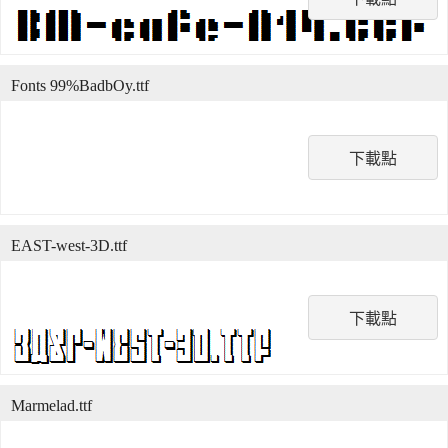
Fonts 99%BadbOy.ttf
下載點
EAST-west-3D.ttf
下載點
Marmelad.ttf