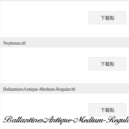
下載點
Neptunus.ttf
下載點
BallantinesAntique-Medium-Regular.ttf
下載點