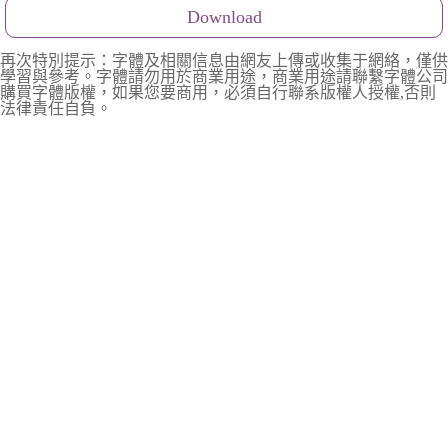
Download
再次特別提示：字體及相關信息由網友上傳或收集于網絡，僅供
學習與參考。字體請勿用於商業用途，商業用途請聯繫字體公司
購買字體版權，如果您要商用，必須自行聯系版權人授權,否則
法律責任自負。