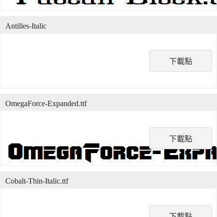
Antilles-Italic
下載點
OmegaForce-Expanded.ttf
下載點
Cobalt-Thin-Italic.ttf
下載點