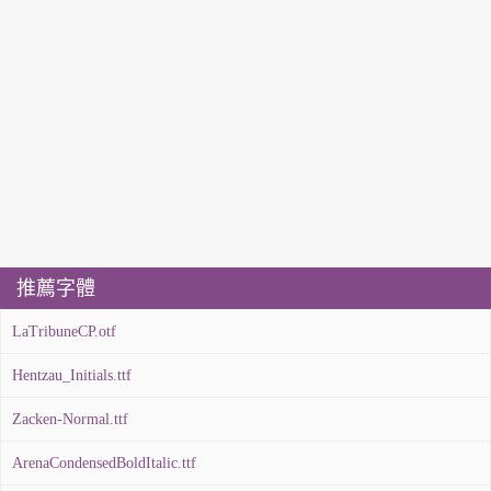
推薦字體
LaTribuneCP.otf
Hentzau_Initials.ttf
Zacken-Normal.ttf
ArenaCondensedBoldItalic.ttf