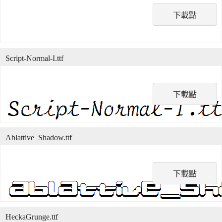
下載點
Script-Normal-I.ttf
下載點
Ablattive_Shadow.ttf
下載點
HeckaGrunge.ttf